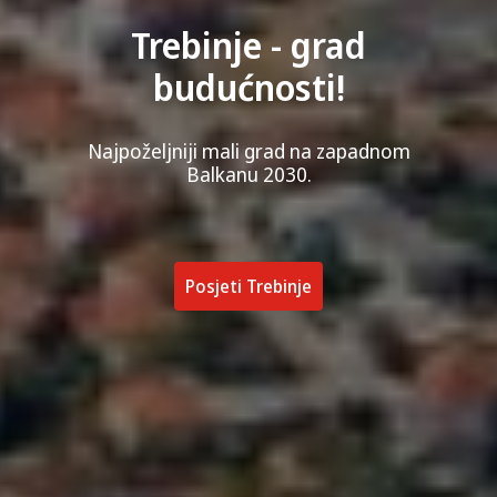
Miris Mediterana uz
smokve, vinovu lozu,
šipak i košćele!
Odmori se i uživaj u gradu sa 270
sunčanih dana u godini.
Pogledaj promo video