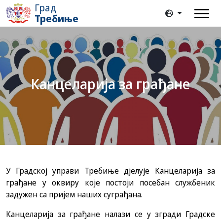
Град
Требиње
Канцеларија за грађане
У Градској управи Требиње дјелује Канцеларија за
грађане у оквиру које постоји посебан службеник
задужен са пријем наших суграђана.
Канцеларија за грађане налази се у згради Градске