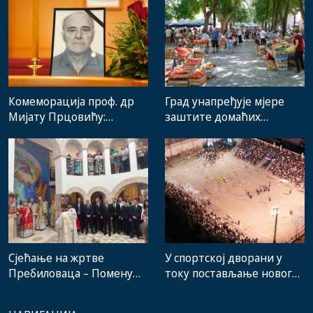
Комеморација проф. др
Град унапређује мјере
Мијату Прцовићу:
заштите домаћих
Одлазак великог
произвођача и рад
стручњака и човјека који
градске пијаце
је Требиње носио у срцу
Сјећање на жртве
У спортској дворани у
Пребиловаца – Помену
току постављање новог
присуствовали
система гријања, на
представници
стадиону малих игара