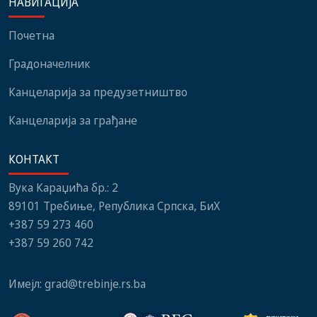
НАВИГАЦИЈА
институција, локалних
нови мобилијар
заједница и грађани
Почетна
Градоначелник
Канцеларија за предузетништво
Канцеларија за грађане
КОНТАКТ
Вука Караџића бр.: 2
89101 Требиње, Република Српска, БиХ
+387 59 273 460
+387 59 260 742
Имејл:
grad@trebinje.rs.ba