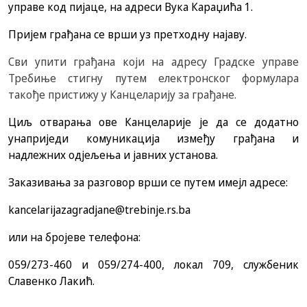
управе код пијаце, на адреси Вука Караџића 1.
Пријем грађанa се врши уз претходну најаву.
Сви упити грађана који на адресу Градске управе
Требиње стигну путем електронског формулара
такође пристижу у Канцеларију за грађане.
Циљ отварања ове Канцеларије је да се додатно
унаприједи комуникација између грађана и
надлежних одјељења и јавних установа.
Заказивања за разговор врши се путем имејл адресе:
kancelarijazagradjane@trebinje.rs.ba
или на бројеве телефона:
059/273-460 и 059/274-400, локал 709, службеник
Славенко Лакић.