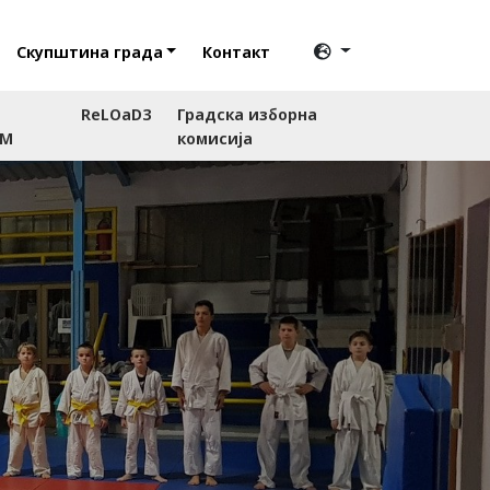
Скупштина града
Контакт
ReLOaD3
Градска изборна
RM
комисија