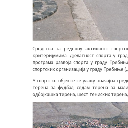
Средства за редовну активност спортс
критеријумима. Дјелатност спорта у гр
програма развоја спорта у граду Требињ
спортских организација у граду Требиње („
У спортске објекте се улажу значајна сре
терена за фудбал, седам терена за мали
одбојкашка терена, шест тениских терена,