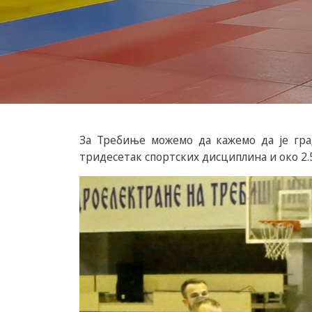
За Требиње можемо да кажемо да је гра
тридесетак спортских дисциплина и око 2.