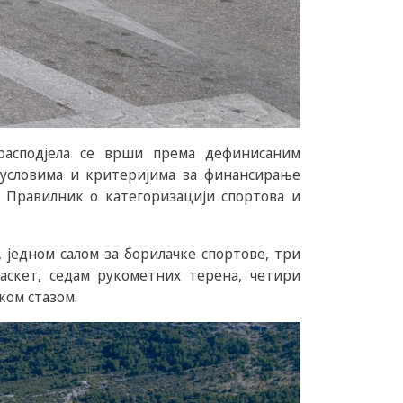
 расподјела се врши према дефинисаним
 условима и критеријима за финансирање
и Правилник о категоризацији спортова и
, једном салом за борилачке спортове, три
баскет, седам рукометних терена, четири
ком стазом.