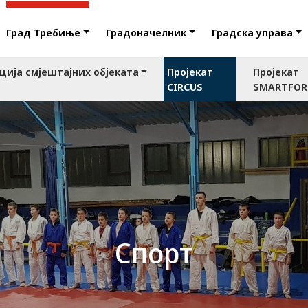
Град Требиње
Градоначелник
Градска управа
ција смјештајних објеката
Пројекат
Пројекат
CIRCUS
SMARTFO
Спорт