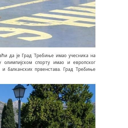
аћи да је Град Требиње имао учесника на
 олимпијском спорту имао и европског
 и балканских првенстава. Град Требиње