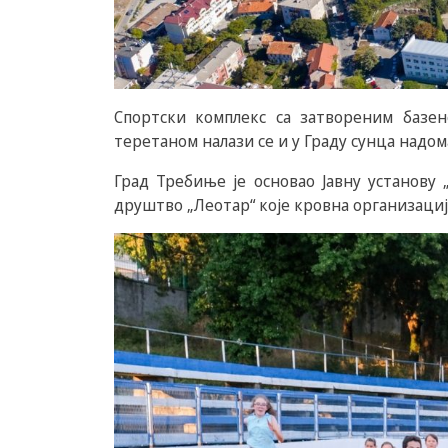
Спортски комплекс са затвореним базе
теретаном налази се и у Граду сунца надом
Град Требиње је основао Јавну установу
друштво „Леотар“ које кровна организација