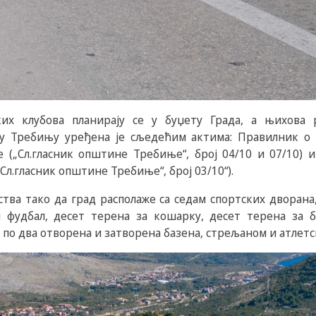
ких клубова планирају се у буџету Града, а њихова
аду Требињу уређена је сљедећим актима: Правилник о
е („Сл.гласник општине Требиње“, број 04/10 и 07/10) 
Сл.гласник општине Требиње“, број 03/10“).
дства тако да град располаже са седам спортских дворана
 фудбал, десет терена за кошарку, десет терена за 
 по два отворена и затворена базена, стрељаном и атлетс