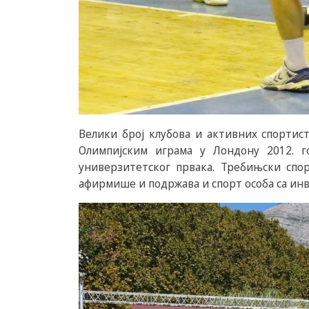
Велики број клубова и активних спортис
Олимпијским играма у Лондону 2012. 
универзитетског првака. Требињски спо
афирмише и подржава и спорт особа са ин