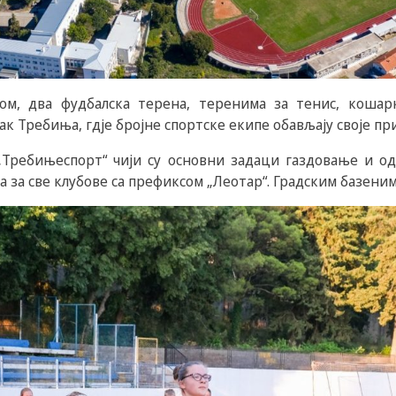
ном, два фудбалска терена, теренима за тенис, коша
ак Требиња, гдје бројне спортске екипе обављају своје пр
 „Требињеспорт“ чији су основни задаци газдовање и од
 за све клубове са префиксом „Леотар“. Градским базенима