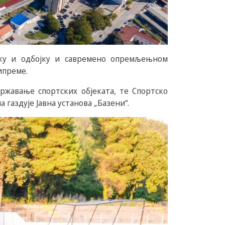
рку и одбојку и савремено опремљењном
ипреме.
ржавање спортских објеката, те Спортско
 газдује Јавна установа „Базени“.