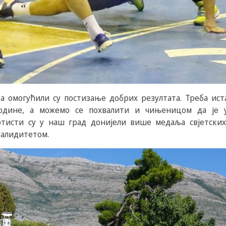
та омогућили су постизање добрих резултата. Треба ист
године, а можемо се похвалити и чињеницом да је у
ртисти су у наш град донијели више медаља свјетских
валидитетом.