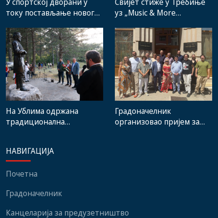
Свијет стиже у Требиње
У спортској дворани у
уз „Music & More
току постављање новог
SummerFest“
система гријања, на
стадиону малих игара
нови мобилијар
На Ублима одржана
Градоначелник
традиционална
организовао пријем за
манифестација „Зубачка
учеснике 14. Фестивала
убла 2026“
европског и
НАВИГАЦИЈА
медитеранског филма
Почетна
Градоначелник
Канцеларија за предузетништво