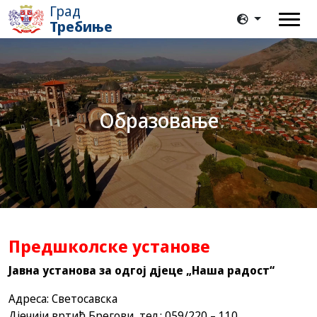
Град
Требиње
Образовање
Предшколске установе
Јавна установа за одгој дјеце „Наша радост“
Адреса: Светосавска
Дјечији вртић Брегови, тел.: 059/220 – 110