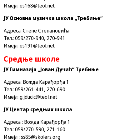
Имејл:
os168@teol.net
.
ЈУ Основна музичка школа „Требиње“
Адреса: Степе Степановића
Тел.: 059/270-940, 270-941
Имејл:
os191@teol.net
Средње школе
ЈУ Гимназија „Јован Дучић“ Требиње
Адреса: Вожда Карађорђа 1
Тел.: 059/261-441, 270-690
Имејл: g.jducic@teol.net
ЈУ Центар средњих школа
Адреса : Вожда Карађорђа 1
Тел.: 059/270-590, 271-160
Имејл : ss85@skolers.org