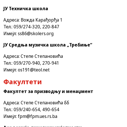
ЈУ Техничка школа
Адреса: Вожда Карађорђа 1
Тел.: 059/274-320, 220-847
Имејл:
ss86@skolers.org
ЈУ Средња музичка школа „Требиње“
Адреса: Степе Степановића
Тел.: 059/270-940, 270-941
Имејл:
os191@teol.net
Факултети
Факултет за призводњу и менаџмент
Адреса: Степе Степановића бб
Тел.: 059/240-654, 490-654
Имејл: fpm@fpm.ues.rs.ba