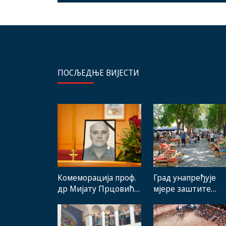
ПОСЉЕДЊЕ ВИЈЕСТИ
Комеморација проф.
Град унапређује
др Мијату Прцовићу:
мјере заштите
Одлазак великог
домаћих
стручњака и човјека
произвођача и рад
који је Требиње
градске пијаце