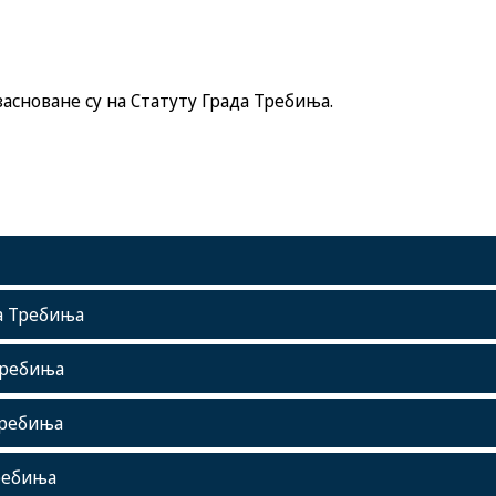
асноване су на Статуту Града Требиња.
да Требиња
Требиња
Требиња
Требиња