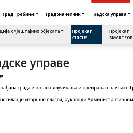
Град Требиње
Градоначелник
Градска управа
ција смјештајних објеката
Пројекат
Пројекат
CIRCUS
SMARTFO
адске управе
к.
грађана града и орган одлучивања и креирања политике Г
 носилац је извршне власти, руководи Административном 