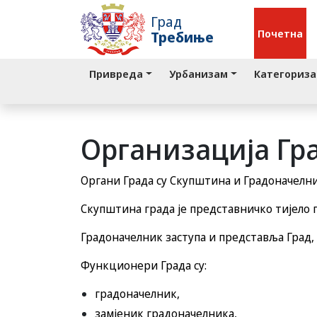
Град
Почетна
Требиње
Привреда
Урбанизам
Категориза
Организација Гр
Органи Града су Скупштина и Градоначелни
Скупштина града је представничко тијело 
Градоначелник заступа и представља Град,
Функционери Града су:
градоначелник,
замјеник градоначелника,