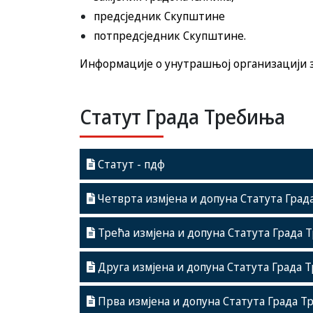
предсједник Скупштине
потпредсједник Скупштине.
Информације о унутрашњој организацији з
Статут Града Требиња
Статут - пдф
Четврта измјена и допуна Статута Гра
Трећа измјена и допуна Статута Града 
Друга измјена и допуна Статута Града 
Прва измјена и допуна Статута Града 