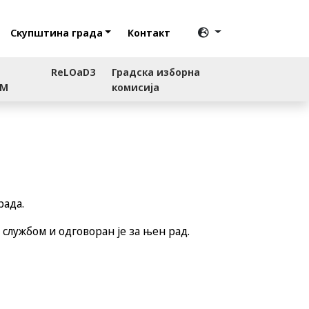
Скупштина града
Контакт
ReLOaD3
Градска изборна
RM
комисија
рада.
службом и одговоран је за њен рад.