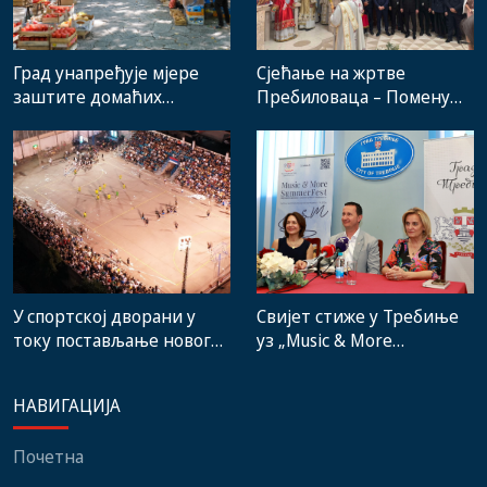
Град унапређује мјере
Сјећање на жртве
заштите домаћих
Пребиловаца – Помену
произвођача и рад
присуствовали
градске пијаце
представници
институција, локалних
заједница и грађани
Свијет стиже у Требиње
У спортској дворани у
уз „Music & More
току постављање новог
SummerFest“
система гријања, на
стадиону малих игара
НАВИГАЦИЈА
нови мобилијар
Почетна