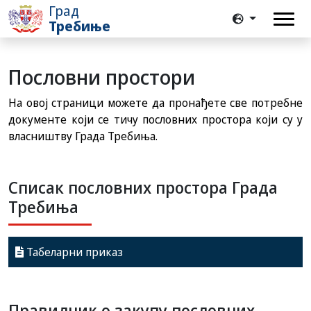
Град
Требиње
Пословни простори
На овој страници можете да пронађете све потребне
документе који се тичу пословних простора који су у
власништву Града Требиња.
Списак пословних простора Града
Требиња
Табеларни приказ
Правилник о закупу пословних