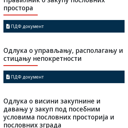
простoра
ПДФ документ
Одлука о управљању, располагању и
стицању непокретности
ПДФ документ
Одлука о висини закупнине и
давању у закуп под посебним
условима пословних просторија и
пословних зграда