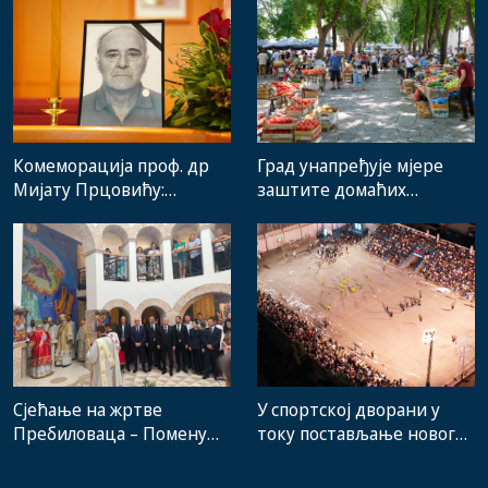
Комеморација проф. др
Град унапређује мјере
Мијату Прцовићу:
заштите домаћих
Одлазак великог
произвођача и рад
стручњака и човјека који
градске пијаце
је Требиње носио у срцу
Сјећање на жртве
У спортској дворани у
Пребиловаца – Помену
току постављање новог
присуствовали
система гријања, на
представници
стадиону малих игара