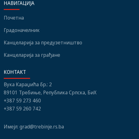
НАВИГАЦИЈА
институција, локалних
нови мобилијар
заједница и грађани
Почетна
Градоначелник
Канцеларија за предузетништво
Канцеларија за грађане
КОНТАКТ
Вука Караџића бр.: 2
89101 Требиње, Република Српска, БиХ
+387 59 273 460
+387 59 260 742
Имејл:
grad@trebinje.rs.ba