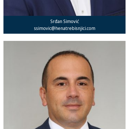
Srđan Simović
ssimovic@henatrebisnjici.com