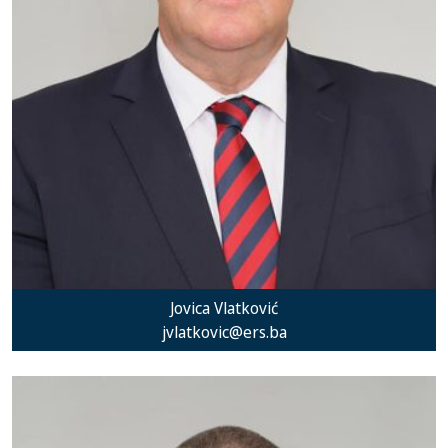
Jovica Vlatković
jvlatkovic@ers.ba