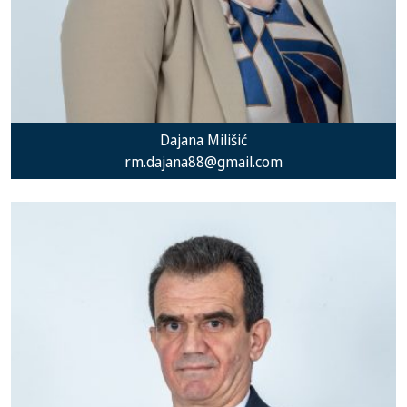
Dajana Milišić
rm.dajana88@gmail.com