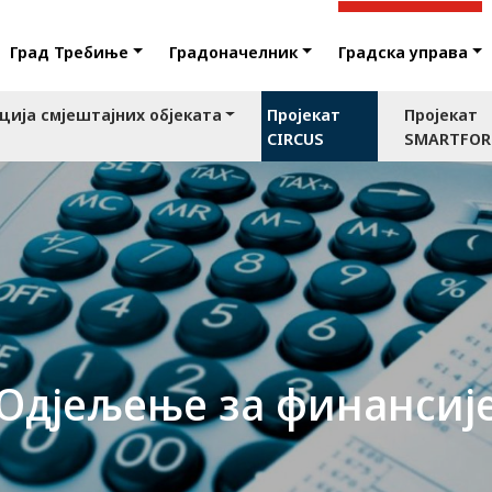
Град Требиње
Градоначелник
Градска управа
ција смјештајних објеката
Пројекат
Пројекат
CIRCUS
SMARTFO
Одјељење за финансиј