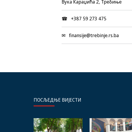
Вука Караџића 2, Требиње
☎ +387 59 273 475
✉ finansije@trebinje.rs.ba
ПОСЉЕДЊЕ ВИЈЕСТИ