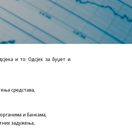
сјека и то: Одсјек за буџет и
тења средстава,
органима и банкама,
тних задужења,