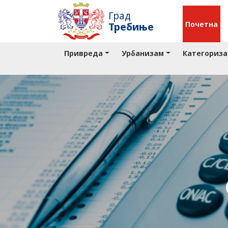
Град
Почетна
Требиње
Привреда
Урбанизам
Категориза