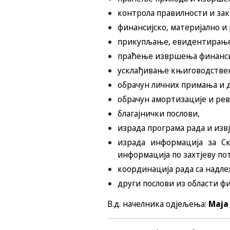
контрола правилности и за
финансијско, материјално и
прикупљање, евидентирање,
праћење извршења финансиј
усклађивање књиговодствено
обрачун личних примања и д
обрачун амортизације и рев
благајнички послови,
израда програма рада и изв
израда информација за Ск
информација по захтјеву по
координација рада са надл
други послови из области фи
В.д. начелникa одјељења:
Маја