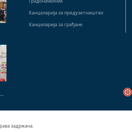
Градоначелник
Канцеларија за предузетништво
Канцеларија за грађане
а и
 &
права задржана.