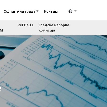
Скупштина града
Контакт
ReLOaD3
Градска изборна
RM
комисија
е