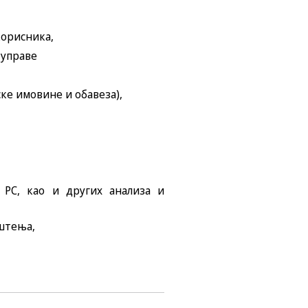
корисника,
 управе
ке имовине и обавеза),
 РС, као и других анализа и
штења,