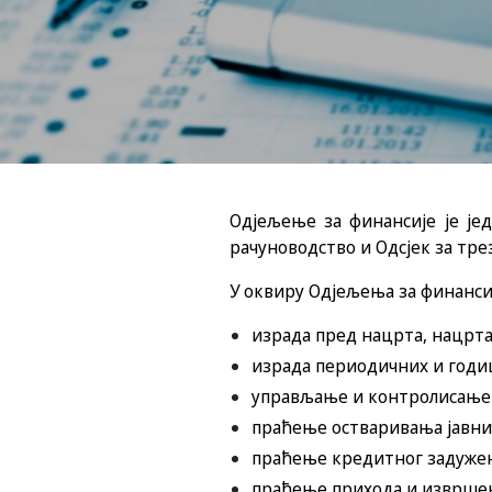
Одјељење за финансије је јед
рачуноводство и Одсјек за тре
У оквиру Одјељења за финанси
израда пред нацрта, нацрта
израда периодичних и годи
управљање и контролисање 
праћење остваривања јавних
праћење кредитног задужењ
праћење прихода и извршењ