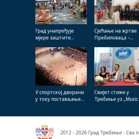
Град унапређује
Сјећање на жртве
мјере заштите
Пребиловаца –
домаћих
Помену
произвођача и рад
присуствовали
градске пијаце
представници
институција,
локалних заједниц
грађани
Свијет стиже у
У спортској дворани
Требиње уз „Music
у току постављање
More SummerFest“
новог система
гријања, на стадиону
малих игара нови
мобилијар
2012 - 2026 Град Требиње - Сва 