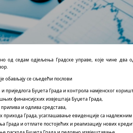
но од седам одјељења Градске управе, које чине два од
зор.
је обављају се сљедећи послови
 и приједлога Буџета Града и контрола намјенског кориш
шњих финансијских извјештаја Буџета Града,
прилива и одлива средстава,
 прихода Града, усаглашавање евиденције са надлежним 
а Града и отплате постојећих и реализацију нових креди
е расхода Буџета Града и редовно извјештавање,