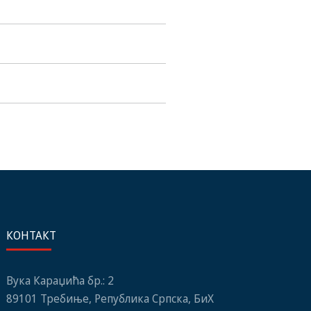
КОНТАКТ
Вука Караџића бр.: 2
89101 Требиње, Република Српска, БиХ