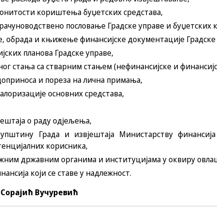
конитости кориштења буџетских средстава,
 рачуноводствено пословање Градске управе и буџетских 
 обрада и књижење финансијске документације Градске
ских планова Градске управе,
г стања са стварним стањем (нефинансијске и финансијс
оприноса и пореза на лична примања,
алоризације основних средстава,
јештаја о раду одјељења,
упштину Града и извјештаја Министарству финансија
тенцијалних корисника,
ежним државним органима и институцијама у оквиру овла
нансија који се ставе у надлежност.
 Сорајић Вучуревић