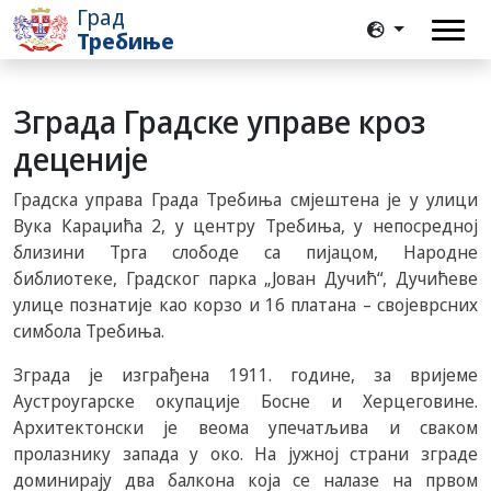
Град
Требиње
Зграда Градске управе кроз
деценије
Градска управа Града Требиња смјештена је у улици
Вука Караџића 2, у центру Требиња, у непосредној
близини Трга слободе са пијацом, Народне
библиотеке, Градског парка „Јован Дучић“, Дучићеве
улице познатије као корзо и 16 платана – својеврсних
симбола Требиња.
Зграда је изграђена 1911. године, за вријеме
Аустроугарске окупације Босне и Херцеговине.
Архитектонски је веома упечатљива и сваком
пролазнику запада у око. На јужној страни зграде
доминирају два балкона која се налазе на првом