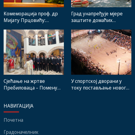
Комеморација проф. др
Град унапређује мјере
Мијату Прцовићу:
заштите домаћих
Одлазак великог
произвођача и рад
стручњака и човјека који
градске пијаце
је Требиње носио у срцу
Сјећање на жртве
У спортској дворани у
Пребиловаца – Помену
току постављање новог
присуствовали
система гријања, на
представници
стадиону малих игара
НАВИГАЦИЈА
институција, локалних
нови мобилијар
заједница и грађани
Почетна
Градоначелник