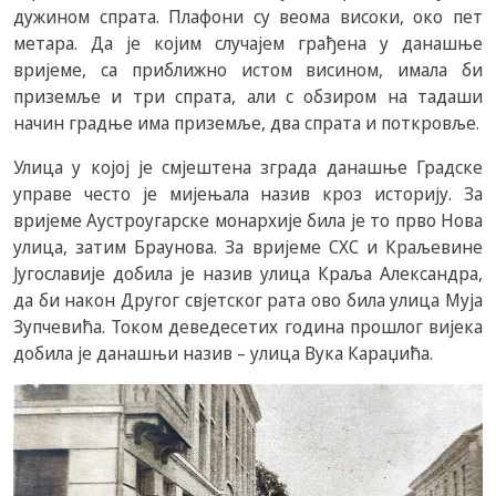
дужином спрата. Плафони су веома високи, око пет
метара. Да је којим случајем грађена у данашње
вријеме, са приближно истом висином, имала би
приземље и три спрата, али с обзиром на тадаши
начин градње има приземље, два спрата и поткровље.
Улица у којој је смјештена зграда данашње Градске
управе често је мијењала назив кроз историју. За
вријеме Аустроугарске монархије била је то прво Нова
улица, затим Браунова. За вријеме СХС и Краљевине
Југославије добила је назив улица Краља Александра,
да би након Другог свјетског рата ово била улица Муја
Зупчевића. Током деведесетих година прошлог вијека
добила је данашњи назив – улица Вука Караџића.