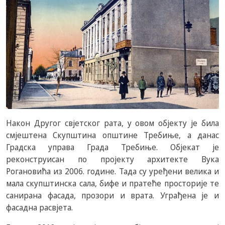
Након Другог свјетског рата, у овом објекту је била
смјештена Скупштина општине Требиње, а данас
Градска управа Града Требиње. Објекат је
реконструисан по пројекту архитекте Вука
Рогановића из 2006. године. Тада су уређени велика и
мала скупштинска сала, бифе и пратеће просторије те
санирана фасада, прозори и врата. Уграђена је и
фасадна расвјета.