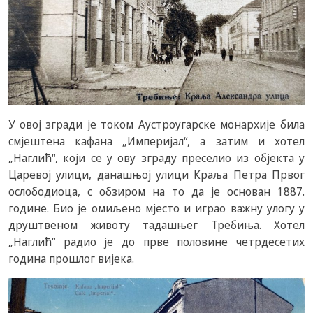
У овој згради је током Аустроугарске монархије била
смјештена кафана „Империјал“, а затим и хотел
„Наглић“, који се у ову зграду преселио из објекта у
Царевој улици, данашњој улици Краља Петра Првог
ослободиоца, с обзиром на то да је основан 1887.
године. Био је омиљено мјесто и играо важну улогу у
друштвеном животу тадашњег Требиња. Хотел
„Наглић“ радио је до прве половине четрдесетих
година прошлог вијека.