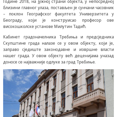
Године 2018, на јужној страни објекта, у непосредној
близини главног улаза, постављен је сунчани часовник
– поклон Географског факултета Универзитета у
Београду, који је конструисао професор ове
високошколске установе Милутин Тадић.
Кабинет градоначелника Требиња и предсједника
Скупштине града налазе се у овом објекту, који је,
заправо сједиште законодавне и извршне власти
нашег града. У овом објекту већ деценијама уназад
доносе се најважније одлуке за град Требиње.