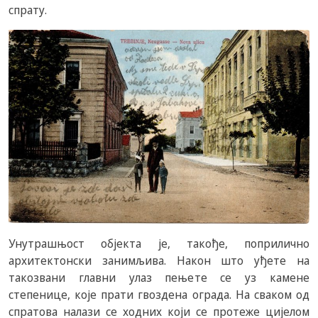
спрату.
Унутрашњост објекта је, такође, поприлично
архитектонски занимљива. Након што уђете на
такозвани главни улаз пењете се уз камене
степенице, које прати гвоздена ограда. На сваком од
спратова налази се ходних који се протеже цијелом