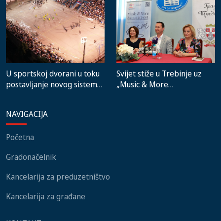
zajednica i građani
Svijet stiže u Trebinje uz
U sportskoj dvorani u toku
„Music & More
postavljanje novog sistema
SummerFest“
grijanja, na stadionu malih
igara novi mobilijar
NAVIGACIJA
Početna
Gradonačelnik
Kancelarija za preduzetništvo
Kancelarija za građane