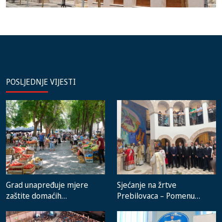
POSLJEDNJE VIJESTI
Grad unapređuje mjere
Sjećanje na žrtve
zaštite domaćih
Prebilovaca – Pomenu
proizvođača i rad gradske
prisustvovali predstavnici
pijace
institucija, lokalnih