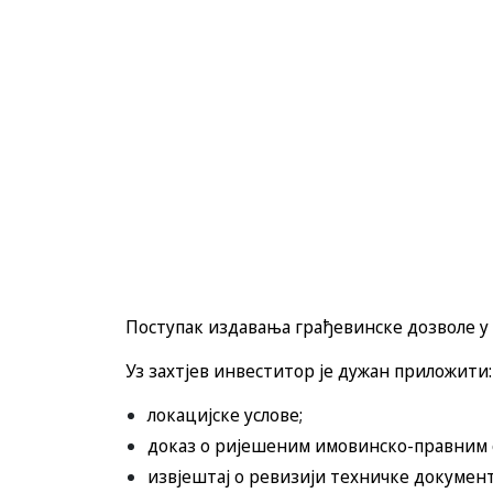
Поступак издавања грађевинске дозволе у 
Уз захтјев инвеститор је дужан приложити:
локацијске услове;
доказ о ријешеним имовинско-правним 
извјештај о ревизији техничке документ