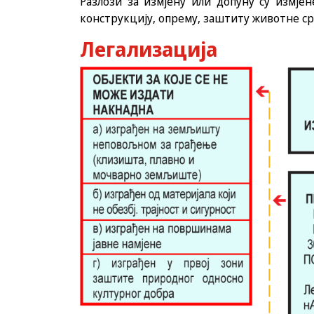
Разлози за измјену или допуну су измјен
конструкцију, опрему, заштиту животне ср
Легализација