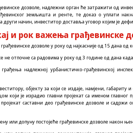
рађевинске дозволе, надлежни орган ће затражити од инв
ђевинског земљишта и ренте, те доказ о уплати накн
а други начин, инвеститор доставља уговор којим је деф
жај и рок важења грађевинске д
грађевинске дозволе у року од најкасније од 15 дана од 
е не отпочне са радовима у року од 3 године од дана када
грађења надлежној урбанистичко-грађевинској инспек
ститору, објекту за који се издаје, намјени, габариту и
цом који је израдио главни пројекат са именом главног п
 пројекат саставни део грађевинске дозволе и садржи о
ену или допуну постојеће грађевинске дозволе након ње