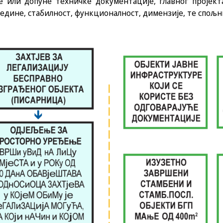
е или допуне техничке документације, главног пројекта,
едине, стабилност, функционалност, димензије, те спољни