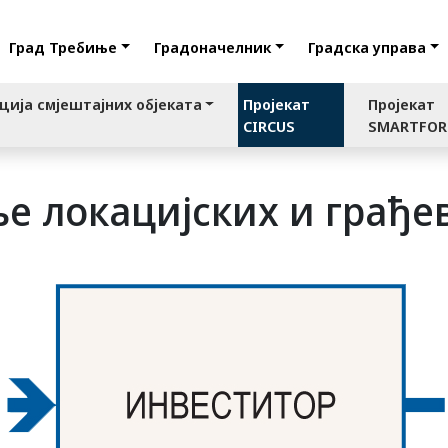
Град Требиње
Градоначелник
Градска управа
ција смјештајних објеката
Пројекат
Пројекат
CIRCUS
SMARTFO
ње локацијских и грађе