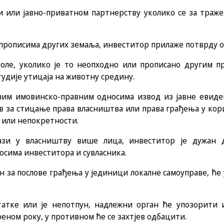
 или јавно-приватном партнерству уколико се за траже
 прописима других земаља, инвеститор прилаже потврду о
воле, уколико је то неопходно или прописано другим 
удије утицаја на животну средину.
им имовинско-правним односима извод из јавне евиде
в за стицање права власништва или права грађења у кор
 или непокретности.
ази у власништву више лица, инвеститор је дужан д
осима инвеститора и сувласника.
н за послове грађења у јединици локалне самоуправе, ће 
татке или је непотпун, надлежни орган ће упозорити 
еном року, у противном ће се захтјев одбацити.