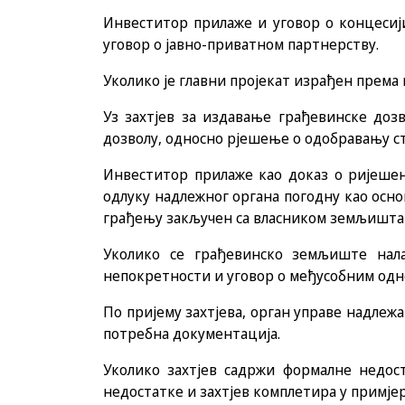
Инвеститор прилаже и уговор о концесији
уговор о јавно-приватном партнерству.
Уколико је главни пројекат израђен према
Уз захтјев за издавање грађевинске доз
дозволу, односно рјешење о одобравању ст
Инвеститор прилаже као доказ о ријешен
одлуку надлежног органа погодну као осно
грађењу закључен са власником земљишта
Уколико се грађевинско земљиште нал
непокретности и уговор о међусобним одн
По пријему захтјева, орган управе надлежа
потребна документација.
Уколико захтјев садржи формалне недос
недостатке и захтјев комплетира у примјер