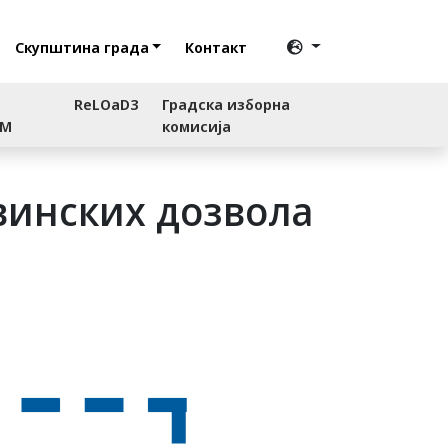
Скупштина града
Контакт
ReLOaD3
Градска изборна
RM
комисија
винских дозвола