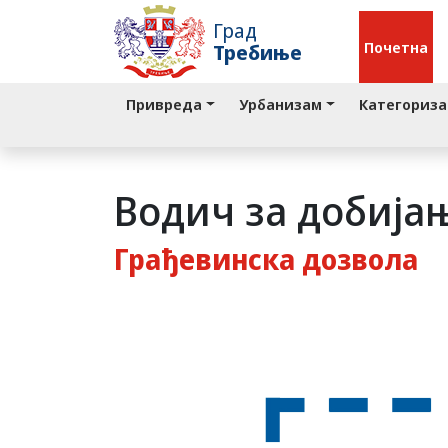
Град
Почетна
Требиње
Привреда
Урбанизам
Категориза
Водич за добија
Грађевинска дозвола