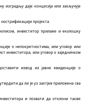
ну изградњу даје концесија или закључује
 нострификацији пројекта.
прописом, инвеститор прилаже и еколошку
нције о непокретностима, или уговор или
ист инвеститора, или уговор о заједничком
оставити извод из јавне евиденције о
утврдити да ли је уз захтјев приложена сва
инвеститора и позвати да отклони такве