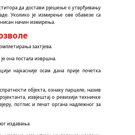
еститора да достави рјешење о утврђивању
аде. Уколико је измирење ове обавезе са
инисан начин измирења.
озволе
комплетирања захтјева.
 је она постала извршна.
цији најкасније осам дана прије почетка
 спратности објекта, ознаку парцеле, назив
ројектанта, извјештај о ревизији техничке
вјеру, потпис и печат органа надлежног за
ног издавања.