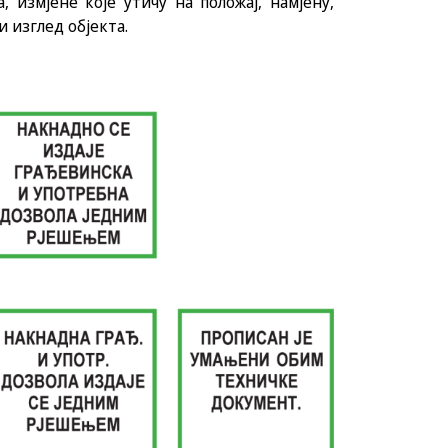
 измјене које утичу на положај, намјену,
 изглед објекта.