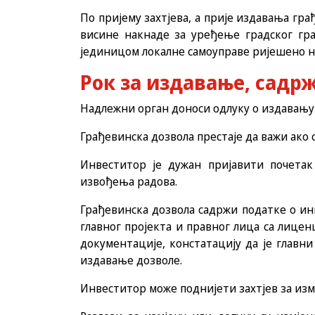
По пријему захтјева, а прије издавања г
висине накнаде за уређење градског гра
јединицом локалне самоуправе ријешено н
Рок за издавање, садр
Надлежни орган доноси одлуку о издавању 
Грађевинска дозвола престаје да важи ако с
Инвеститор је дужан пријавити почетак 
извођења радова.
Грађевинска дозвола садржи податке о инве
главног пројекта и правног лица са лицен
документације, констатацију да је главни
издавање дозволе.
Инвеститор може поднијети захтјев за изм