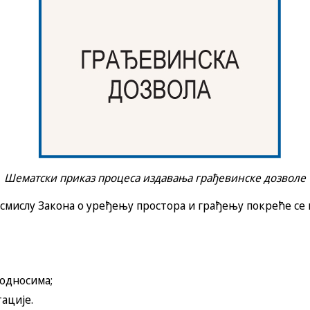
Шематски приказ процеса издавања грађевинске дозволе
смислу Закона о уређењу простора и грађењу покреће се
односима;
ације.