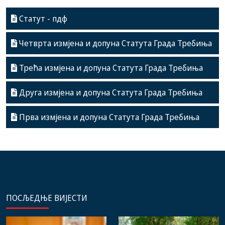
Статут - пдф
Четврта измјена и допуна Статута Града Требиња
Трећа измјена и допуна Статута Града Требиња
Друга измјена и допуна Статута Града Требиња
Прва измјена и допуна Статута Града Требиња
ПОСЉЕДЊЕ ВИЈЕСТИ