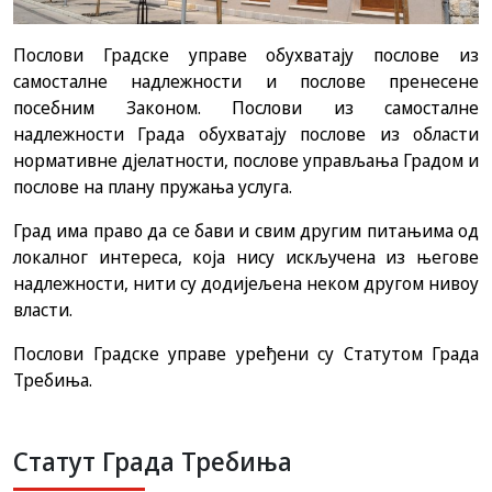
Послови Градске управе обухватају послове из
самосталне надлежности и послове пренесене
посебним Законом. Послови из самосталне
надлежности Града обухватају послове из области
нормативне дјелатности, послове управљања Градом и
послове на плану пружања услуга.
Град има право да се бави и свим другим питањима од
локалног интереса, која нису искључена из његове
надлежности, нити су додијељена неком другом нивоу
власти.
Послови Градске управе уређени су Статутом Града
Требиња.
Статут Града Требиња