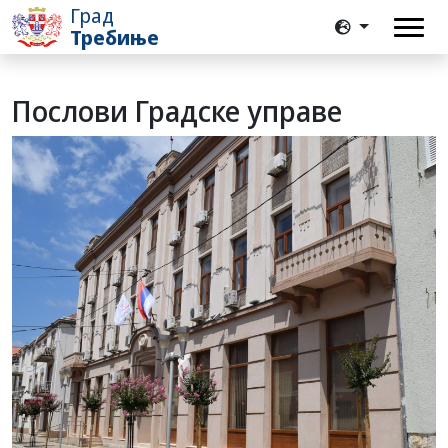
Град
Требиње
Послови Градске управе