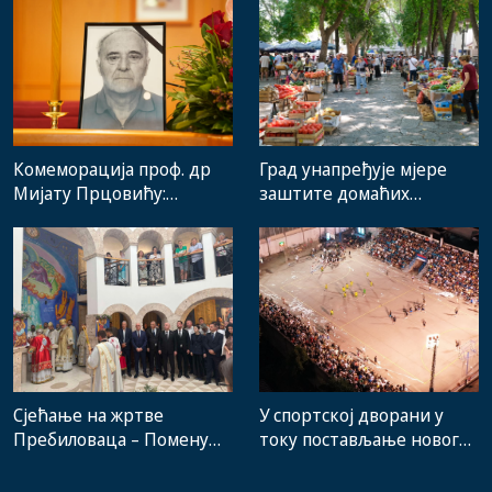
Комеморација проф. др
Град унапређује мјере
Мијату Прцовићу:
заштите домаћих
Одлазак великог
произвођача и рад
стручњака и човјека који
градске пијаце
је Требиње носио у срцу
Сјећање на жртве
У спортској дворани у
Пребиловаца – Помену
току постављање новог
присуствовали
система гријања, на
представници
стадиону малих игара