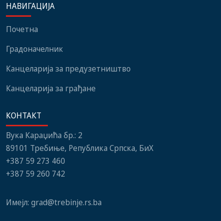
НАВИГАЦИЈА
институција, локалних
нови мобилијар
заједница и грађани
Почетна
Градоначелник
Канцеларија за предузетништво
Канцеларија за грађане
КОНТАКТ
Вука Караџића бр.: 2
89101 Требиње, Република Српска, БиХ
+387 59 273 460
+387 59 260 742
Имејл:
grad@trebinje.rs.ba