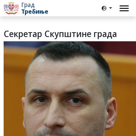
Град
Требиње
Секретар Скупштине града