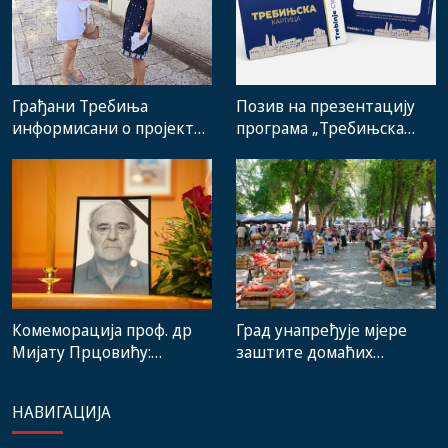
Грађани Требиња
Позив на презентацију
информисани о пројекту
програма „Требињска
„WATERLINK“ и
картица“
одговорној употреби
водних ресурса
Комеморација проф. др
Град унапређује мјере
Мијату Прцовићу:
заштите домаћих
Одлазак великог
произвођача и рад
стручњака и човјека који
градске пијаце
НАВИГАЦИЈА
је Требиње носио у срцу