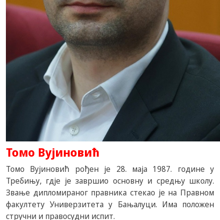
Томо Вујиновић
Томо Вујиновић рођен је 28. маја 1987. године у
Требињу, гдје је завршио основну и средњу школу.
Звање дипломираног правника стекао је на Правном
факултету Универзитета у Бањалуци. Има положен
стручни и правосудни испит.