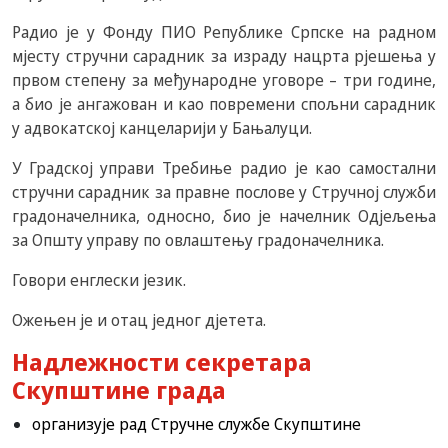
Радио је у Фонду ПИО Републике Српске на радном
мјесту стручни сарадник за израду нацрта рјешења у
првом степену за међународне уговоре – три године,
а био је ангажован и као повремени спољни сарадник
у адвокатској канцеларији у Бањалуци.
У Градској управи Требиње радио је као самостални
стручни сарадник за правне послове у Стручној служби
градоначелника, односно, био је начелник Одјељења
за Општу управу по овлаштењу градоначелника.
Говори енглески језик.
Ожењен је и отац једног дјетета.
Надлежности секретара
Скупштине града
организује рад Стручне службе Скупштине