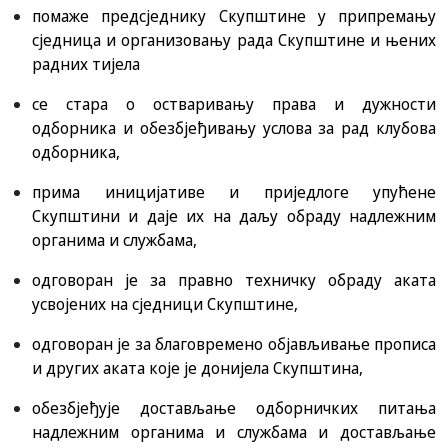
помаже предсједнику Скупштине у припремању
сједница и организовању рада Скупштине и њених
радних тијела
се стара о остваривању права и дужности
одборника и обезбјеђивању услова за рад клубова
одборника,
прима иницијативе и приједлоге упућене
Скупштини и даје их на даљу обраду надлежним
органима и службама,
одговоран је за правно техничку обраду аката
усвојених на сједници Скупштине,
одговоран је за благовремено објављивање прописа
и других аката које је донијела Скупштина,
обезбјеђује достављање одборничких питања
надлежним органима и службама и достављање