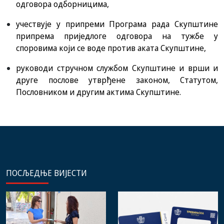
одговора одборницима,
учествује у припреми Програма рада Скупштине
припрема приједлоге одговора на тужбе у
споровима који се воде против аката Скупштине,
руководи стручном службом Скупштине и врши и
друге послове утврђене законом, Статутом,
Пословником и другим актима Скупштине.
ПОСЉЕДЊЕ ВИЈЕСТИ