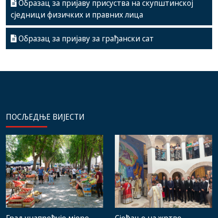
Образац за пријаву присуства на скупштинској
сједници физичких и правних лица
Образац за пријаву за грађански сат
ПОСЉЕДЊЕ ВИЈЕСТИ