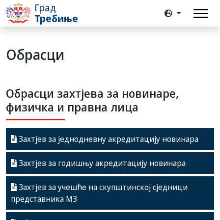
Град
Требиње
Обрасци
Обрасци захтјева за новинаре,
физичка и правна лица
Захтјев за једнодневну акредитацију новинара
Захтјев за годишњу акредитацију новинара
Захтјев за учешће на скупштинској сједници
представника МЗ