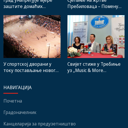
Град унапређује мјере
Сјећање на жртве
заштите домаћих
Пребиловаца – Помену
произвођача и рад
присуствовали
градске пијаце
представници
институција, локалних
заједница и грађани
Свијет стиже у Требиње
У спортској дворани у
уз „Music & More
току постављање новог
SummerFest“
система гријања, на
стадиону малих игара
НАВИГАЦИЈА
нови мобилијар
Почетна
Градоначелник
Канцеларија за предузетништво