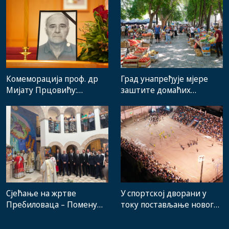
Комеморација проф. др
Град унапређује мјере
Мијату Прцовићу:
заштите домаћих
Одлазак великог
произвођача и рад
стручњака и човјека који
градске пијаце
је Требиње носио у срцу
Сјећање на жртве
У спортској дворани у
Пребиловаца – Помену
току постављање новог
присуствовали
система гријања, на
представници
стадиону малих игара