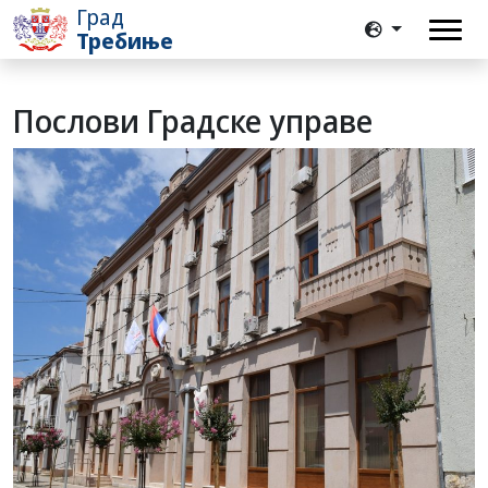
Град
Требиње
Послови Градске управе