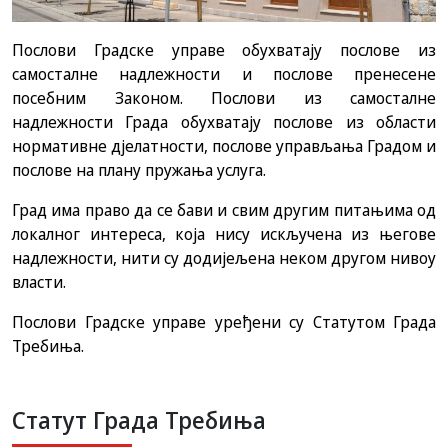
Послови Градске управе обухватају послове из
самосталне надлежности и послове пренесене
посебним Законом. Послови из самосталне
надлежности Града обухватају послове из области
нормативне дјелатности, послове управљања Градом и
послове на плану пружања услуга.
Град има право да се бави и свим другим питањима од
локалног интереса, која нису искључена из његове
надлежности, нити су додијељена неком другом нивоу
власти.
Послови Градске управе уређени су Статутом Града
Требиња.
Статут Града Требиња