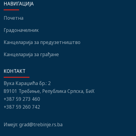
НАВИГАЦИЈА
институција, локалних
нови мобилијар
заједница и грађани
Почетна
Градоначелник
Канцеларија за предузетништво
Канцеларија за грађане
КОНТАКТ
Вука Караџића бр.: 2
89101 Требиње, Република Српска, БиХ
+387 59 273 460
+387 59 260 742
Имејл:
grad@trebinje.rs.ba