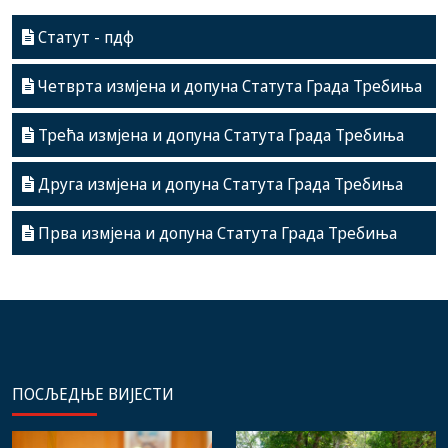
Статут - пдф
Четврта измјена и допуна Статута Града Требиња
Трећа измјена и допуна Статута Града Требиња
Друга измјена и допуна Статута Града Требиња
Прва измјена и допуна Статута Града Требиња
ПОСЉЕДЊЕ ВИЈЕСТИ