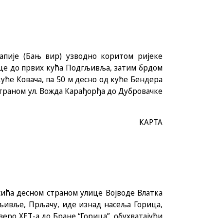
капије (Бањ вир) узводно коритом ријеке
ице до првих кућа Подгљивља, затим брдом
куће Ковача, па 50 м десно од куће Бендера
траном ул. Вожда Карађорђа до Дубровачке
КАРТА
сића десном страном улице Војводе Влатка
љивље, Прљачу, иде изнад насеља Горица,
зеро ХЕТ-а до Бране “Горица”, обухватајући