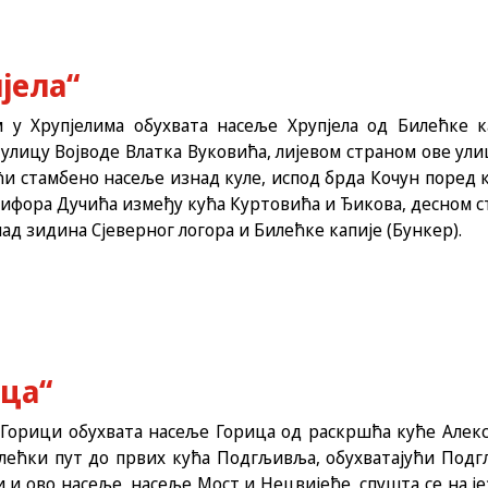
јела“
ем у Хрупјелима обухвата насеље Хрупјела од Билећке 
улицу Војводе Влатка Вуковића, лијевом страном ове ул
ћи стамбено насеље изнад куле, испод брда Кочун поред 
ћифора Дучића између кућа Куртовића и Ђикова, десном с
ад зидина Сјеверног логора и Билећке капије (Бункер).
ица“
у Горици обухвата насеље Горица од раскршћа куће Алек
лећки пут до првих кућа Подгљивља, обухватајући Подг
и ово насеље, насеље Мост и Нецвијеће, спушта се на је