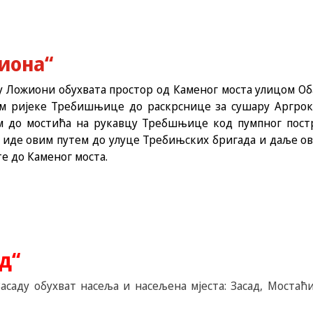
иона“
 у Ложиони обухвата простор од Каменог моста улицом Об
ем ријеке Требишњице до раскрснице за сушару Аргрок
ом до мостића на рукавцу Требшњице код пумпног по
 иде овим путем до улуце Требињских бригада и даље о
е до Каменог моста.
д“
Засаду обухват насеља и насељена мјеста: Засад, Моста