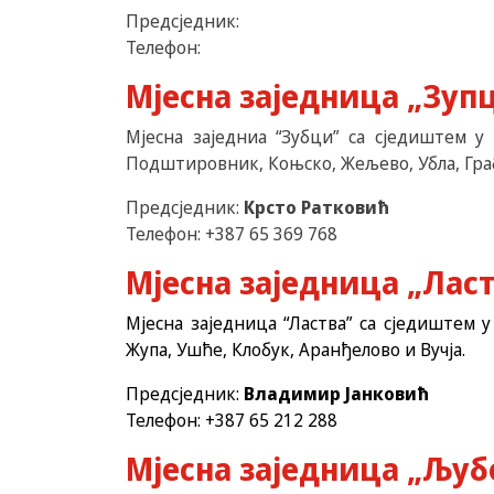
Предсједник:
Телефон:
Мјесна заједница „Зуп
Мјесна заједниа “Зубци” са сједиштем у 
Подштировник, Коњско, Жељево, Убла, Граб,
Предсједник:
Крсто Ратковић
Телефон: +387 65 369 768
Мјесна заједница „Лас
Мјесна заједница “Ластва” са сједиштем у
Жупа, Ушће, Клобук, Аранђелово и Вучја.
Предсједник:
Владимир Јанковић
Телефон: +387 65 212 288
Мјесна заједница „Љу