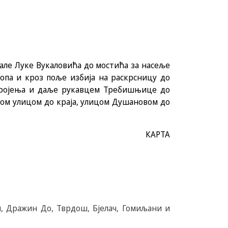
але Луке Вукаловића до мостића за насеље
опа и кроз поље избија на раскрсницу до
стројења и даље рукавцем Требишњице до
вом улицом до краја, улицом Душановом до
КАРТА
ћи, Дражин До, Тврдош, Бјелач, Гомиљани и