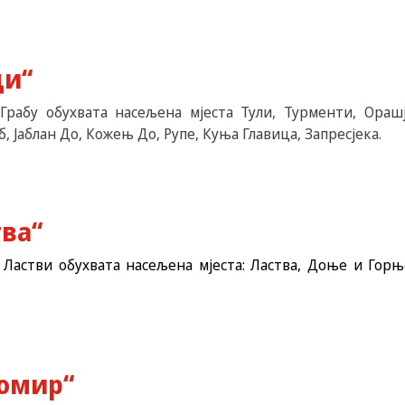
ци“
Грабу обухвата насељена мјеста Тули, Турменти, Орашје
 Јаблан До, Кожењ До, Рупе, Куња Главица, Запресјека.
тва“
 Ластви обухвата насељена мјеста: Ластва, Доње и Горњ
бомир“