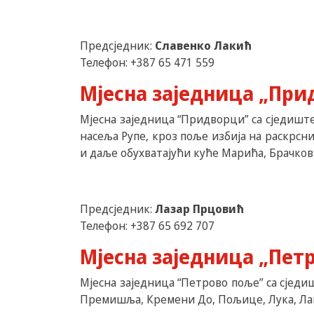
Предсједник:
Славенко Лакић
Телефон: +387 65 471 559
Мјесна заједница „При
Мјесна заједница “Придворци” са сједишт
насеља Рупе, кроз поље избија на раскрс
и даље обухватајући куће Марића, Брачков
Предсједник:
Лазар Прцовић
Телефон: +387 65 692 707
Мјесна заједница „Пет
Мјесна заједница “Петрово поље” са сједиш
Премишља, Кремени До, Пољице, Лука, Лапј