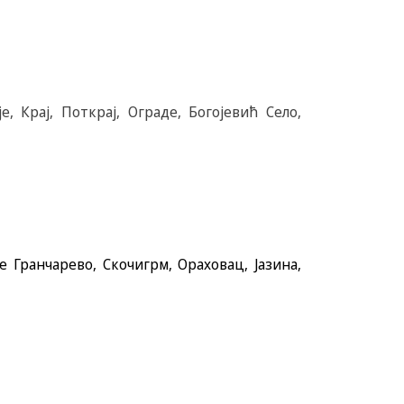
, Крај, Поткрај, Ограде, Богојевић Село,
е Гранчарево, Скочигрм, Ораховац, Јазина,