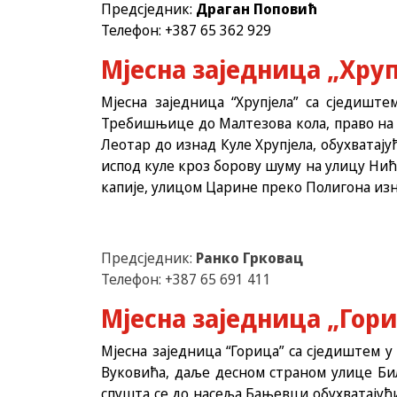
Предсједник:
Драган Поповић
Телефон: +387 65 362 929
Мјесна заједница „Хруп
Мјесна заједница “Хрупјела” са сједишт
Требишњице до Малтезова кола, право на 
Леотар до изнад Куле Хрупјела, обухватају
испод куле кроз борову шуму на улицу Ни
капије, улицом Царине преко Полигона изн
Предсједник:
Ранко Грковац
Телефон: +387 65 691 411
Мјесна заједница „Гор
Мјесна заједница “Горица” са сједиштем 
Вуковића, даље десном страном улице Би
спушта се до насеља Бањевци обухватајући 