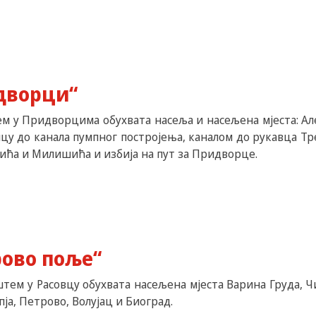
дворци“
ем у Придворцима обухвата насеља и насељена мјеста: А
ницу до канала пумпног постројења, каналом до рукавца 
ића и Милишића и избија на пут за Придворце.
рово поље“
тем у Расовцу обухвата насељена мјеста Варина Груда, Чи
а, Петрово, Волујац и Биоград.