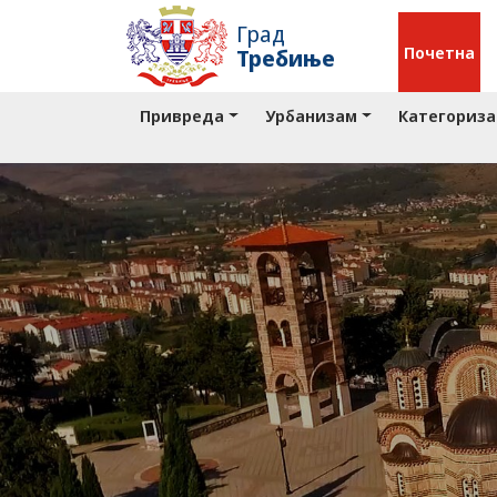
Град
Почетна
Требиње
Привреда
Урбанизам
Категориза