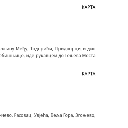
КАРТА
лексину Међу, Тодорићи, Придворци, и дио
Требишњице, иде рукавцем до Гељева Моста
КАРТА
чево, Расовац, Увјећа, Веља Гора, Згоњево,