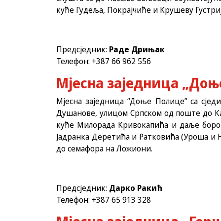
куће Гудеља, Покрајчиће и Крушеву Густри
Предсједник:
Раде Дрињак
Телефон: +387 66 962 556
Мјесна заједница „Доњ
Мјесна заједница “Доње Полице” са сје
Душанове, улицом Српском од поште до Ка
куће Милорада Кривокапића и даље боров
Јадранка Деретића и Ратковића (Уроша и Н
до семафора на Ложиони.
Предсједник:
Дарко Ракић
Телефон:
+387 65 913 328