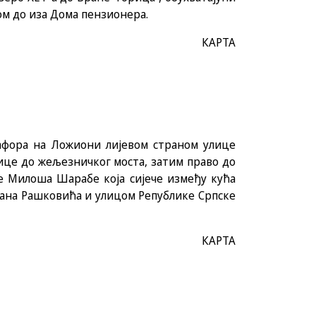
ом до иза Дома пензионера.
КАРТА
афора на Ложиони лијевом страном улице
ице до жељезничког моста, затим право до
е Милоша Шарабе која сијече између кућа
ована Рашковића и улицом Републике Српске
КАРТА