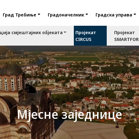
Град Требиње
Градоначелник
Градска управа
ција смјештајних објеката
Пројекат
Пројекат
CIRCUS
SMARTFO
Мјесне заједнице