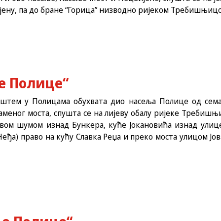
јену, па до бране “Горица” низводно ријеком Требишњиц
е Полице“
диштем у Полицама обухвата дио насеља Полице од сем
меног моста, спушта се на лијеву обалу ријеке Требишњ
ом шумом изнад Бункера, куће Јокановића изнад улиц
еђа) право на кућу Славка Реџа и преко моста улицом Ј