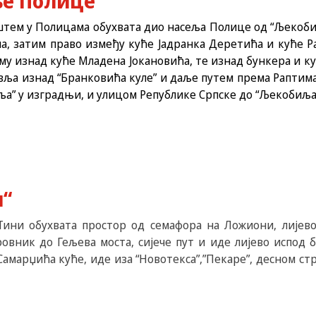
ње Полице“
иштем у Полицама обухвата дио насеља Полице од “Љекоби
џа, затим право између куће Јадранка Деретића и куће 
уму изнад куће Младена Јокановића, те изнад бункера и 
тавља изнад “Бранковића куле” и даље путем према Раптим
ља” у изградњи, и улицом Републике Српске до “Љекобиља
и“
 Тини обухвата простор од семафора на Ложиони, лије
овник до Гељева моста, сијече пут и иде лијево испод
Самарџића куће, иде иза “Новотекса”,”Пекаре”, десном с