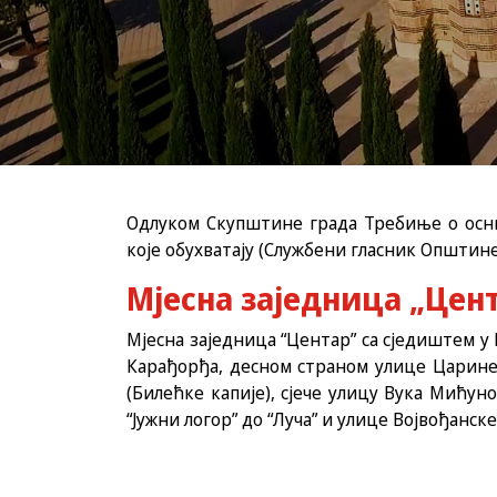
Одлуком Скупштине града Требиње о осни
које обухватају (Службени гласник Општине 
Мјесна заједница „Цен
Мјесна заједница “Центар” са сједиштем у 
Карађорђа, десном страном улице Царине
(Билећке капије), сјече улицу Вука Мићун
“Јужни логор” до “Луча” и улице Војвођанске