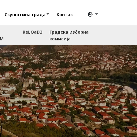
Скупштина града
Контакт
ReLOaD3
Градска изборна
RM
комисија