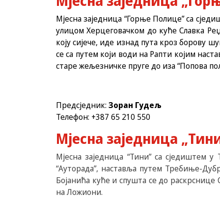
Мјесна заједница „Гор
Мјесна заједница “Горње Полице” са сјед
улицом Херцеговачком до куће Славка Ре
коју сијече, иде изнад пута кроз борову ш
се са путем који води на Рапти којим нас
старе жељезничке пруге до иза “Попова по
Предсједник:
Зоран Гудељ
Телефон: +387 65 210 550
Мјесна заједница „Тин
Мјесна заједница “Тини” са сједиштем у
“Ауторада”, наставља путем Требиње-Дубр
Бојанића куће и спушта се до раскрснице 
на Ложиони.