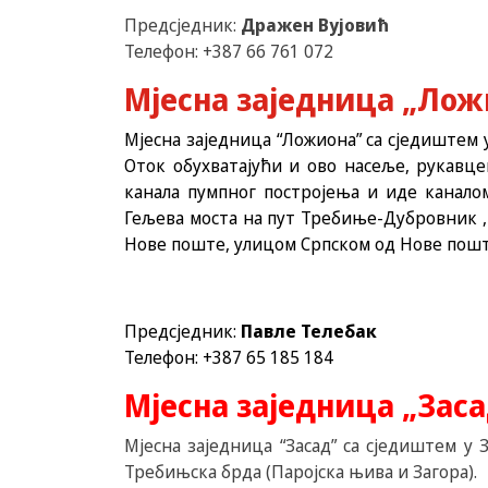
Предсједник:
Дражен Вујовић
Телефон: +387 66 761 072
Мјесна заједница „Лож
Мјесна заједница “Ложиона” са сједиштем
Оток обухватајући и ово насеље, рукавц
канала пумпног постројења и иде канал
Гељева моста на пут Требиње-Дубровник ,
Нове поште, улицом Српском од Нове пошт
Предсједник:
Павле Телебак
Телефон: +387 65 185 184
Мјесна заједница „Заса
Мјесна заједница “Засад” са сједиштем у 
Требињска брда (Паројска њива и Загора).