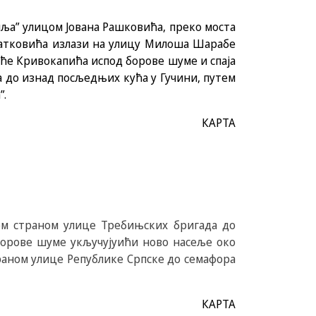
ља” улицом Јована Рашковића, преко моста
Ратковића излази на улицу Милоша Шарабе
куће Кривокапића испод борове шуме и спаја
а до изнад посљедњих кућа у Гучини, путем
”.
КАРТА
вом страном улице Требињских бригада до
 борове шуме укључујуићи ново насеље око
траном улице Републике Српске до семафора
КАРТА