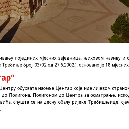
вању појединих мјесних заједница, њиховом називу и 
Требиње број: 03/02 од 27.6.2002.), основано је 18 мјесних
тар“
Центру обухвата насеље Центар које иде лијевом страном
 до Полигона, Полигоном до Центра за осматрање, испод
овића, спушта се на десну обалу ријеке Требишњице, сје
.