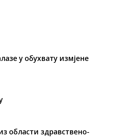
лазе у обухвату измјене
у
 из области здравствено-