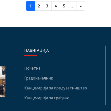
1
2
3
4
5
...
»
НАВИГАЦИЈА
Почетна
Градоначелник
Канцеларија за предузетништво
Канцеларија за грађане