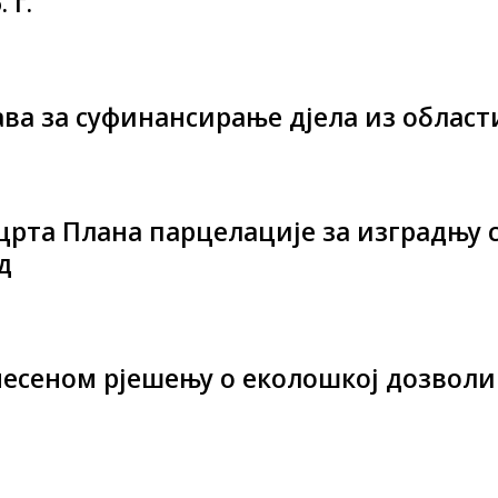
 г.
ава за суфинансирање дјела из облас
рта Плана парцелације за изградњу с
д
несеном рјешењу о еколошкој дозволи