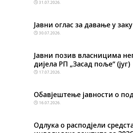
31.07.2026.
Јавни оглас за давање у за
30.07.2026.
Јавни позив власницима неп
дијела РП „Засад поље“ (југ)
17.07.2026.
Обавјештење јавности о под
16.07.2026.
Oдлука о расподјели средст