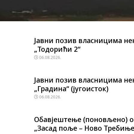
Јавни позив власницима нек
„Тодорићи 2“
06.08.2026.
Јавни позив власницима нек
„Градина“ (југоисток)
06.08.2026.
Обавјештење (поновљено) о
„Засад поље – Ново Требиње