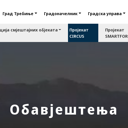
Град Требиње
Градоначелник
Градска управа
ција смјештајних објеката
Пројекат
Пројекат
CIRCUS
SMARTFO
Обавјештења