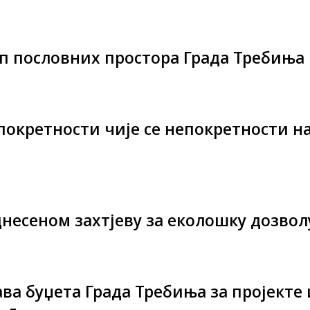
куп пословних простора Града Требиња
окретности чије се непокретности на
несеном захтјеву за еколошку дозвол
ава буџета Града Требиња за пројекте