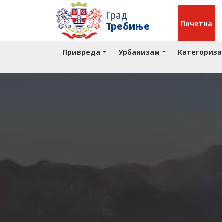
Град
Почетна
Требиње
Привреда
Урбанизам
Категориза