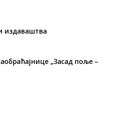
ти издаваштва
аобраћајнице „Засад поље –