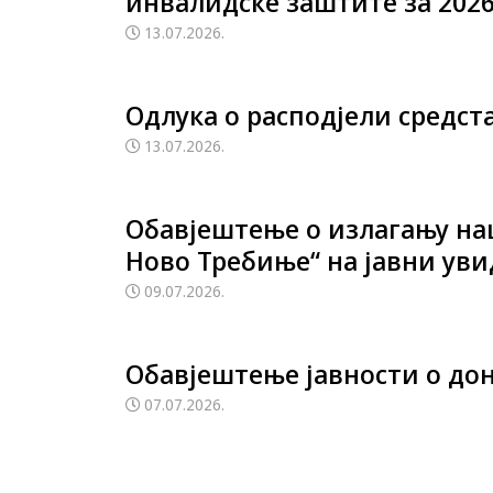
инвалидске заштите за 2026.
13.07.2026.
Одлука о расподјели средст
13.07.2026.
Обавјештење о излагању нац
Ново Требиње“ на јавни уви
09.07.2026.
Обавјештење јавности о до
07.07.2026.