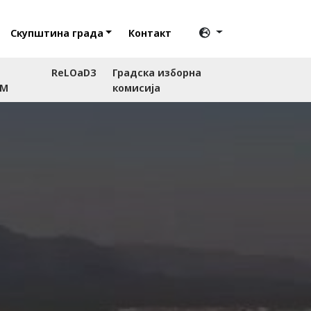
Скупштина града
Контакт
ReLOaD3
Градска изборна
RM
комисија