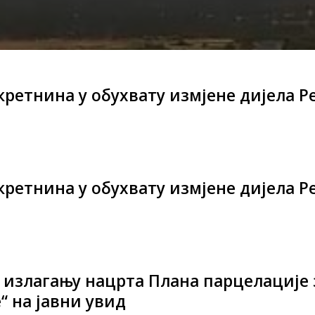
ретнина у обухвату измјене дијела Р
ретнина у обухвату измјене дијела Р
 излагању нацрта Плана парцелације 
“ на јавни увид