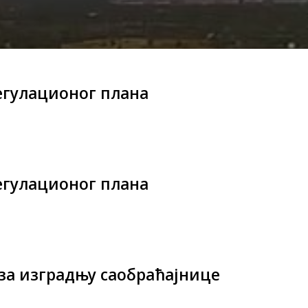
егулационог плана
егулационог плана
за изградњу саобраћајнице