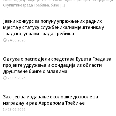
Скупштине Града Требиња, биће […]
Jавни конкурс за попуну упражњених радних
мјеста у статусу службеника/намјештеника у
Градској управи Града Требиња
24.06.2026.
Одлука о расподјели средстава Буџета Града за
пројекте удружења и фондација из области
друштвене бриге о младима
23.06.2026.
Захтјев за издавање еколошке дозволе за
изградњу и рад Аеродрома Требиње
23.06.2026.