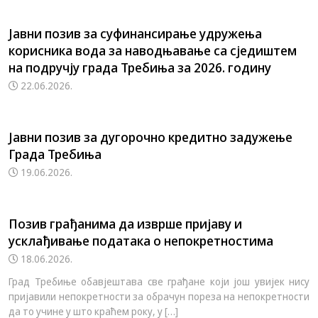
Jaвни позив за суфинансирање удружења
корисника вода за наводњавање са сједиштем
на подручју града Требиња за 2026. годину
22.06.2026.
Јавни позив за дугорочно кредитно задужење
Града Требиња
19.06.2026.
Позив грађанима да изврше пријаву и
усклађивање података о непокретностима
18.06.2026.
Град Требиње обавјештава све грађане који још увијек нису
пријавили непокретности за обрачун пореза на непокретности
да то учине у што краћем року, у […]