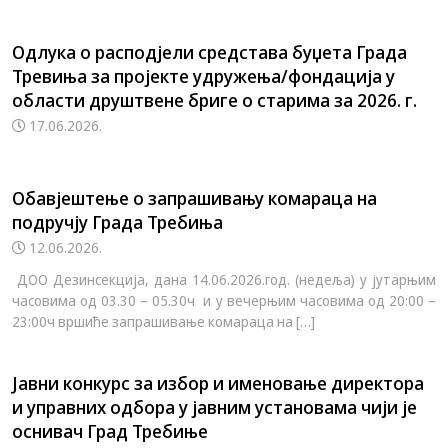
Одлука о расподјели средстава буџета Града
Тревиња за пројекте удружења/фондација у
области друштвене бриге о старима за 2026. г.
17.06.2026.
Обавјештење о запрашивању комараца на
подручју Града Требиња
12.06.2026.
ДОО Дезинсекција, дана 14.06.2026.год. (недеља) у јутарњим
часовима од 03.30 – 05.30ч и у вечерњим часовима од 20:00 –
23:00ч вршиће запрашивање комараца на […]
Јавни конкурс за избор и именовање директора
и управних одбора у јавним установама чији је
оснивач Град Требиње