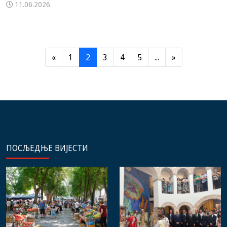
11.06.2026.
«
1
2
3
4
5
...
»
ПОСЉЕДЊЕ ВИЈЕСТИ