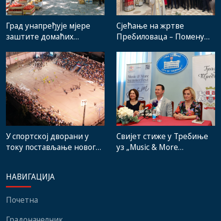
Град унапређује мјере
Сјећање на жртве
заштите домаћих
Пребиловаца – Помену
произвођача и рад
присуствовали
градске пијаце
представници
институција, локалних
заједница и грађани
Свијет стиже у Требиње
У спортској дворани у
уз „Music & More
току постављање новог
SummerFest“
система гријања, на
стадиону малих игара
НАВИГАЦИЈА
нови мобилијар
Почетна
Градоначелник