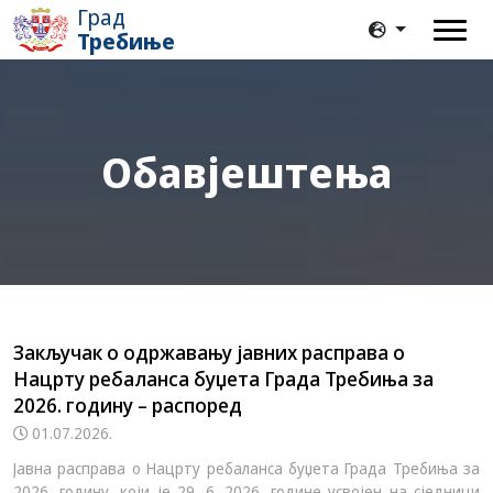
Град
Требиње
Обавјештења
Закључак о одржавању јaвних расправа о
Нацрту ребаланса буџета Града Требиња за
2026. годину – распоред
01.07.2026.
Јавна расправа о Нацрту ребаланса буџета Града Требиња за
2026. годину, који је 29. 6. 2026. године усвојен на сједници