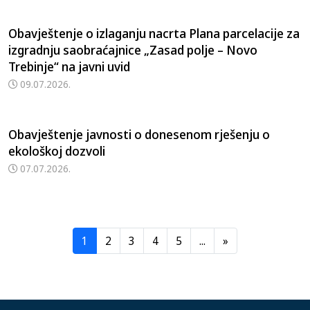
Obavještenje o izlaganju nacrta Plana parcelacije za
izgradnju saobraćajnice „Zasad polje – Novo
Trebinje“ na javni uvid
09.07.2026.
Obavještenje javnosti o donesenom rješenju o
ekološkoj dozvoli
07.07.2026.
1
2
3
4
5
...
»