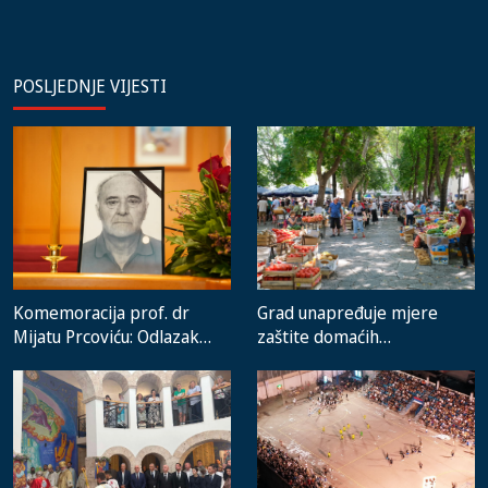
POSLJEDNJE VIJESTI
Komemoracija prof. dr
Grad unapređuje mjere
Mijatu Prcoviću: Odlazak
zaštite domaćih
velikog stručnjaka i čovjeka
proizvođača i rad gradske
koji je Trebinje nosio u srcu
pijace