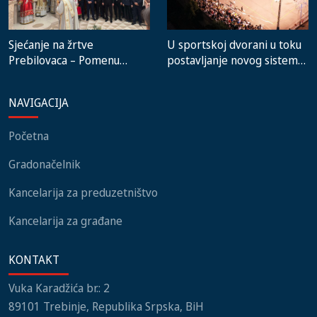
Sjećanje na žrtve
U sportskoj dvorani u toku
Prebilovaca – Pomenu
postavljanje novog sistema
prisustvovali predstavnici
grijanja, na stadionu malih
institucija, lokalnih
igara novi mobilijar
NAVIGACIJA
zajednica i građani
Početna
Gradonačelnik
Kancelarija za preduzetništvo
Kancelarija za građane
KONTAKT
Vuka Karadžića br.: 2
89101 Trebinje, Republika Srpska, BiH