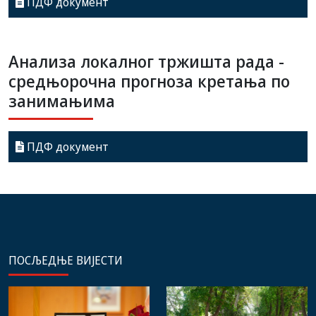
ПДФ документ
Анализа локалног тржишта рада -
средњорочна прогноза кретања по
занимањима
ПДФ документ
ПОСЉЕДЊЕ ВИЈЕСТИ