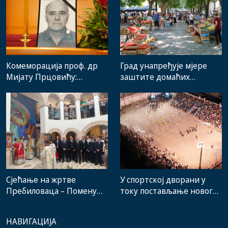
Комеморација проф. др
Град унапређује мјере
Мијату Прцовићу:
заштите домаћих
Одлазак великог
произвођача и рад
стручњака и човјека који
градске пијаце
је Требиње носио у срцу
Сјећање на жртве
У спортској дворани у
Пребиловаца – Помену
току постављање новог
присуствовали
система гријања, на
представници
стадиону малих игара
НАВИГАЦИЈА
институција, локалних
нови мобилијар