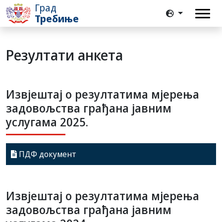
Град
Требиње
Резултати анкета
Извјештај о резултатима мјерења
задовољства грађана јавним
услугама 2025.
ПДФ документ
Извјештај о резултатима мјерења
задовољства грађана јавним