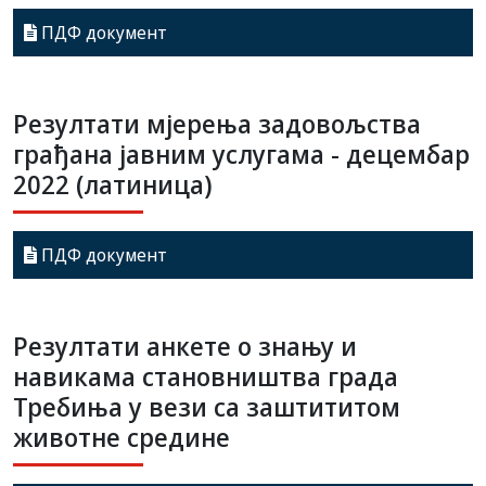
ПДФ документ
Резултати мјерења задовољства
грађана јавним услугама - децембар
2022 (латиница)
ПДФ документ
Резултати анкете о знању и
навикама становништва града
Требиња у вези са заштититом
животне средине