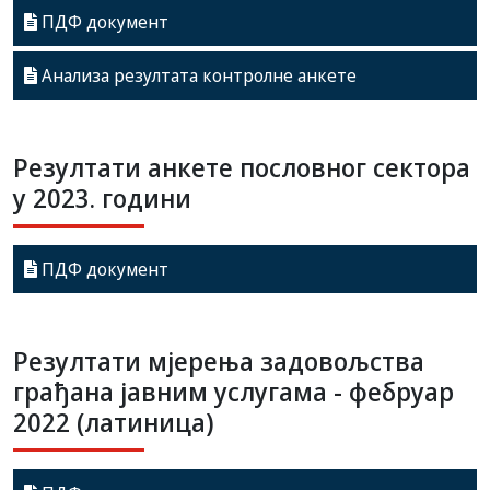
ПДФ документ
Анализа резултата контролне анкете
Резултати анкете пословног сектора
у 2023. години
ПДФ документ
Резултати мјерења задовољства
грађана јавним услугама - фебруар
2022 (латиница)