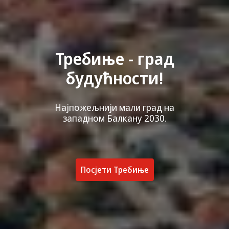
Требиње - град
будућности!
Најпожељнији мали град на
западном Балкану 2030.
Посјети Требиње