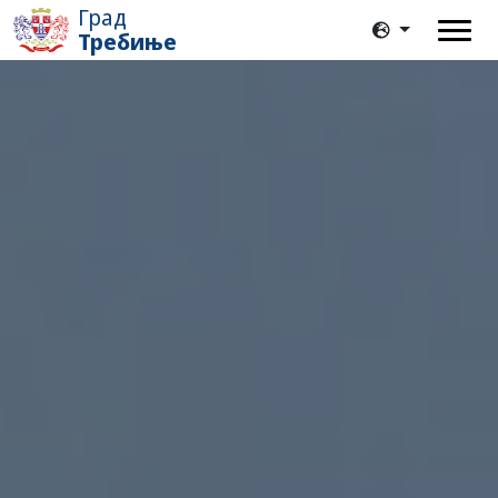
Град
Требиње