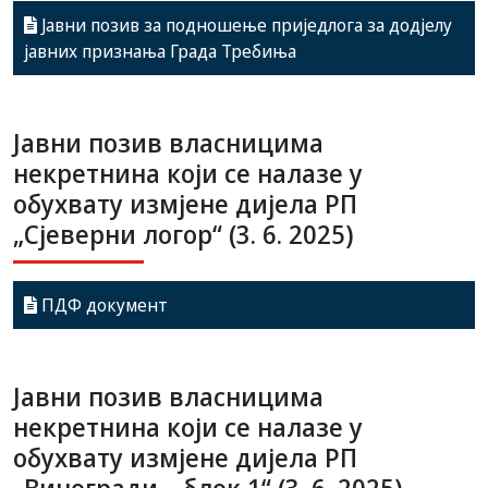
Јавни позив за подношење приједлога за додјелу
јавних признања Града Требиња
Јавни позив власницима
некретнина који се налазе у
обухвату измјене дијела РП
„Сјеверни логор“ (3. 6. 2025)
ПДФ документ
Јавни позив власницима
некретнина који се налазе у
обухвату измјене дијела РП