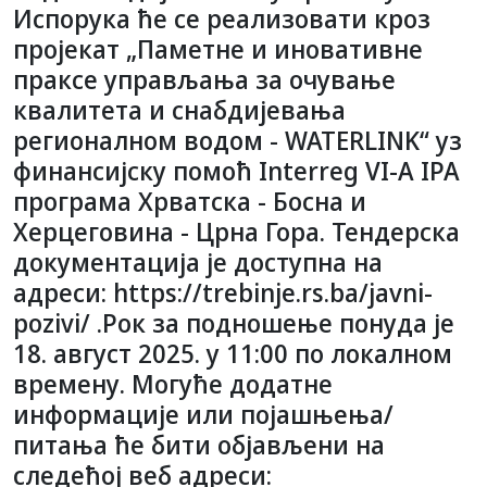
Испорука ће се реализовати кроз
пројекат „Паметне и иновативне
праксе управљања за очување
квалитета и снабдијевања
регионалном водом - WATERLINK“ уз
финансијску помоћ Interreg VI-A IPA
програма Хрватска - Босна и
Херцеговина - Црна Гора. Тендерска
документација је доступна на
адреси: https://trebinje.rs.ba/javni-
pozivi/ .Рок за подношење понуда је
18. август 2025. у 11:00 по локалном
времену. Могуће додатне
информације или појашњења/
питања ће бити објављени на
следећој веб адреси: