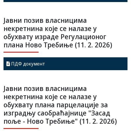
Јавни позив власницима
некретнина које се налазе у
обухвату израде Регулационог
плана Ново Требиње (11. 2. 2026)
ПДФ документ
Јавни позив власницима
некретнина које се налазе у
обухвату плана парцелације за
изградњу саобраћајнице "Засад
поље - Ново Требиње" (11. 2. 2026)