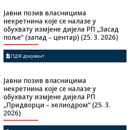
Јавни позив власницима
некретнина које се налазе у
обухвату измјене дијела РП „Засад
поље“ (запад – центар) (25. 3. 2026)
ПДФ документ
Јавни позив власницима
некретнина које се налазе у
обухвату измјене дијела РП
„Придворци – хелиодром“ (25. 3.
2026)