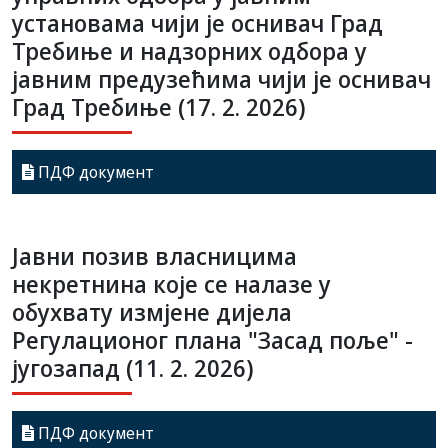
установама чији је оснивач Град
Требиње и надзорних одбора у
јавним предузећима чији је оснивач
Град Требиње (17. 2. 2026)
ПДФ документ
Јавни позив власницима
некретнина које се налазе у
обухвату измјене дијела
Регулационог плана "Засад поље" -
југозапад (11. 2. 2026)
ПДФ документ