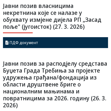
Јавни позив власницима
некретнина које се налазе у
обухвату измјене дијела РП „Засад
поље" (југоисток) (27. 3. 2026)
ПДФ документ
Јавни позив за расподјелу средстава
Буџета Града Требиња за пројекте
удружења грађана/фондација из
области друштвене бриге о
националним мањинама и
повратницима за 2026. годину (26. 3.
2026)