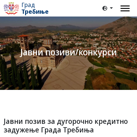
Град
Требиње
Јавни позиви/конкурси
Јавни позив за дугорочно кредитно
задужење Града Требиња