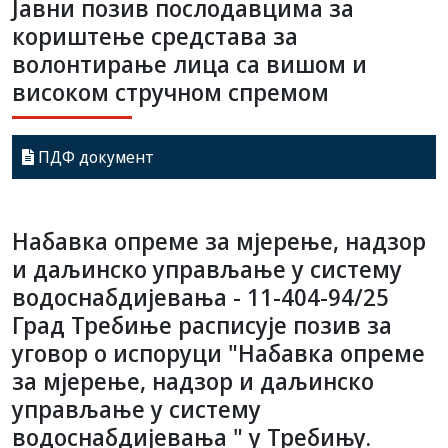
Јавни позив послодавцима за
кориштење средстава за
волонтирање лица са вишом и
високом стручном спремом
ПДФ документ
Набавка опреме за мјерење, надзор
и даљинско управљање у систему
водоснабдијевања - 11-404-94/25
Град Требиње расписује позив за
уговор о испоруци "Набавка опреме
за мјерење, надзор и даљинско
управљање у систему
водоснабдијевања " у Требињу.