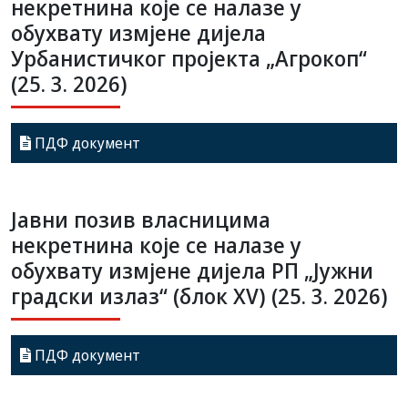
некретнина које се налазе у
обухвату измјене дијела
Урбанистичког пројекта „Агрокоп“
(25. 3. 2026)
ПДФ документ
Јавни позив власницима
некретнина које се налазе у
обухвату измјене дијела РП „Јужни
градски излаз“ (блок XV) (25. 3. 2026)
ПДФ документ