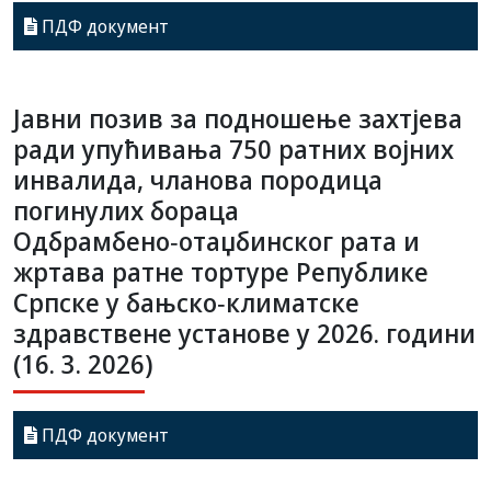
ПДФ документ
Јавни позив за подношење захтјева
ради упућивања 750 ратних војних
инвалида, чланова породица
погинулих бораца
Одбрамбено‑отаџбинског рата и
жртава ратне тортуре Републике
Српске у бањско‑климатске
здравствене установе у 2026. години
(16. 3. 2026)
ПДФ документ