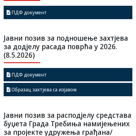
ПДФ документ
Јавни позив за подношење захтјева
за додјелу расада поврћа у 2026.
(8.5.2026)
ПДФ документ
Образац захтјева са изјавом
Јавни позив за расподјелу средстава
буџета Града Требиња намијењених
за пројекте удружења грађана/