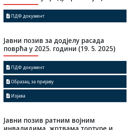
ПДФ документ
Јавни позив за додјелу расада
поврћа у 2025. години (19. 5. 2025)
ПДФ документ
Образац за пријаву
Изјава
Јавни позив ратним војним
инвалидима, жртвама тортуре и