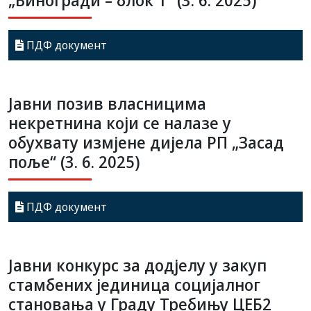
„Виногради – блок 1“ (3. 6. 2025)
ПДФ документ
Јавни позив власницима
некретнина који се налазе у
обухвату измјене дијела РП „Засад
поље“ (3. 6. 2025)
ПДФ документ
Jaвни конкурс за додјелу у закуп
стамбених јединица социјалног
становања у Граду Требињу ЦЕБ2