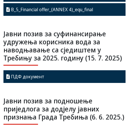
B_5_Financial offer_(ANNEX 4)_equ_final
Jaвни позив за суфинансирање
удружења корисника вода за
наводњавање са сједиштем у
Требињу за 2025. годину (15. 7. 2025)
ПДФ документ
Јавни позив за подношење
приједлога за додјелу јавних
признања Града Требиња (6. 6. 2025.)