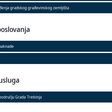
đenja gradskog građevinskog zemljišta
poslovanja
 naknade
usluga
području Grada Trebinja