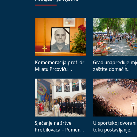
Komemoracija prof. dr
Grad unapređuje mj
Mijatu Prcoviću:
zaštite domaćih
Odlazak velikog
proizvođača i rad
stručnjaka i čovjeka
gradske pijace
koji je Trebinje nosio u
srcu
Sjećanje na žrtve
U sportskoj dvorani
Prebilovaca – Pomenu
toku postavljanje
prisustvovali
novog sistema grijan