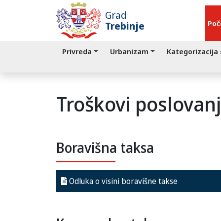
Grad
Poč
Trebinje
Privreda
Urbanizam
Kategorizacija
Troškovi poslovan
Boravišna taksa
Odluka o visini boravišne takse