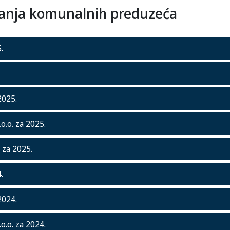
lovanja komunalnih preduzeća
.
2025.
o.o. za 2025.
 za 2025.
.
2024.
o.o. za 2024.