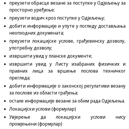
преузети обрасце везане за поступке у Одјељењу за
просторно уређење;
преузети водич кроз поступке у Одјељењу;
добити информације и упуте у погледу достављања
неопходних докумената;
преузети локацијске услове, грађевинску дозволу,
употребну дозволу;
извршити увид у планске документе;
извршити увид у Листу изабраних физичких и
правних лица за вршење послова техничког
прегледа;
добити информације о законској регулативи везану
за послове из области грађења;
остале информације везане за обим рада Одјељења.
Локацијски услови
(формулар)
Увјерење да локацијски услови нису
промјењени
(формулар)