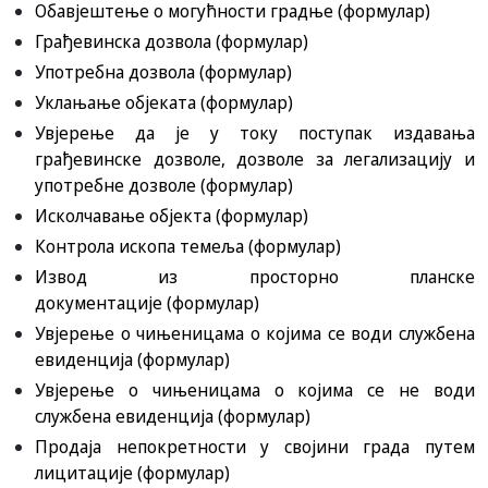
Обавјештење о могућности градње
(формулар)
Грађевинска дозвола
(формулар)
Употребна дозвола
(формулар)
Уклањање објеката
(формулар)
Увјерење да је у току поступак издавања
грађевинске дозволе, дозволе за легализацију и
употребне дозволе
(формулар)
Исколчавање објекта
(формулар)
Контрола ископа темеља
(формулар)
Извод из просторно планске
документације
(формулар)
Увјерење о чињеницама о којима се води службена
евиденција
(формулар)
Увјерење о чињеницама о којима се не води
службена евиденција
(формулар)
Продаја непокретности у својини града путем
лицитације
(формулар)