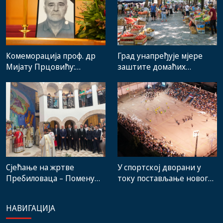
Комеморација проф. др
Град унапређује мјере
Мијату Прцовићу:
заштите домаћих
Одлазак великог
произвођача и рад
стручњака и човјека који
градске пијаце
је Требиње носио у срцу
Сјећање на жртве
У спортској дворани у
Пребиловаца – Помену
току постављање новог
присуствовали
система гријања, на
представници
стадиону малих игара
НАВИГАЦИЈА
институција, локалних
нови мобилијар
заједница и грађани