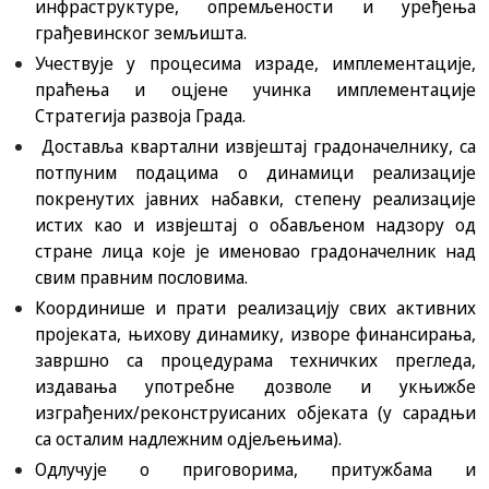
инфраструктуре, опремљености и уређења
грађевинског земљишта.
Учествује у процесима израде, имплементације,
праћења и оцјене учинка имплементације
Стратегија развоја Града.
Доставља квартални извјештај градоначелнику, са
потпуним подацима о динамици реализације
покренутих јавних набавки, степену реализације
истих као и извјештај о обављеном надзору од
стране лица које је именовао градоначелник над
свим правним пословима.
Координише и прати реализацију свих активних
пројеката, њихову динамику, изворе финансирања,
завршно са процедурама техничких прегледа,
издавања употребне дозволе и укњижбе
изграђених/реконструисаних објеката (у сарадњи
са осталим надлежним одјељењима).
Одлучује о приговорима, притужбама и