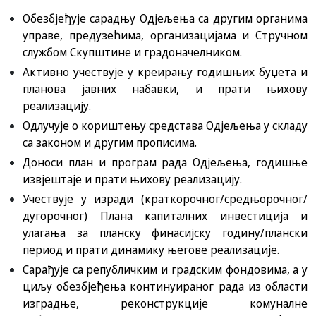
Обезбјеђује сарадњу Одјељења са другим органима
управе, предузећима, организацијама и Стручном
службом Скупштине и градоначелником.
Активно учествује у креирању годишњих буџета и
планова јавних набавки, и прати њихову
реализацију.
Одлучује о кориштењу средстава Одјељења у складу
са законом и другим прописима.
Доноси план и програм рада Одјељења, годишње
извјештаје и прати њихову реализацију.
Учествује у изради (краткорочног/средњорочног/
дугорочног) Плана капиталних инвестиција и
улагања за планску финасијску годину/плански
период и прати динамику његове реализације.
Сарађује са републичким и градским фондовима, а у
циљу обезбјеђења континуираног рада из области
изградње, реконструкције комуналне