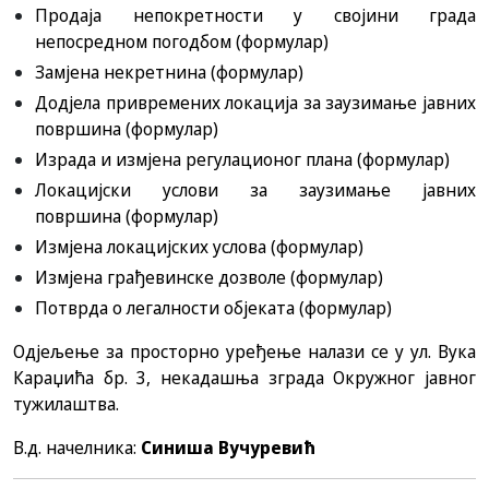
Продаја непокретности у својини града
непосредном погодбом
(формулар)
Замјена некретнина
(формулар)
Додјела привремених локација за заузимање јавних
површина
(формулар)
Израда и измјена регулационог плана
(формулар)
Локацијски услови за заузимање јавних
површина
(формулар)
Измјена локацијских услова
(формулар)
Измјена грађевинске дозволе
(формулар)
Потврда о легалности објеката
(формулар)
Одјељење за просторно уређење налази се у ул. Вука
Караџића бр. 3, некадашња зграда Окружног јавног
тужилаштва.
В.д. начелника:
Синиша Вучуревић