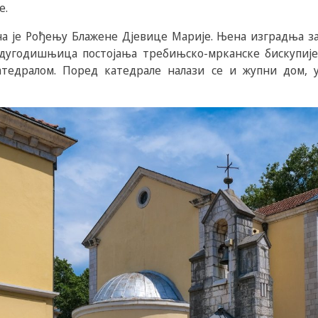
е.
а је Рођењу Блажене Дјевице Марије. Њена изградња зап
адугодишњица постојања требињско-мрканске бискупије 
атедралом. Поред катедрале налази се и жупни дом, 