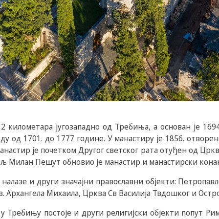
2 километара југозападно од Требиња, а основан је 1694.
у од 1701. до 1777 године. У манастиру је 1856. отворен
Манастир је почетком Другог светског рата отуђен од Цркве
ељ Милан Пешут обновио је манастир и манастирски конак
 налазе и други значајни православни објекти: Петропавл
. Архангела Михаила, Црква Св Василија Твдошког и Остр
 у Требињу постоје и други религијски објекти попут Ри