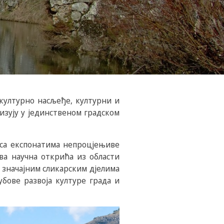
 културно насљеђе, културни и
изују у јединственом градском
 са експонатима непроцјењиве
ва научна открића из области
 значајним сликарским дјелима
бове развоја културе града и