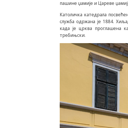
пашине џамије и Цареве џамиј
Католичка катедрала посвећен
служба одржана је 1884. Хиљ
када је црква проглашена к
требињски.