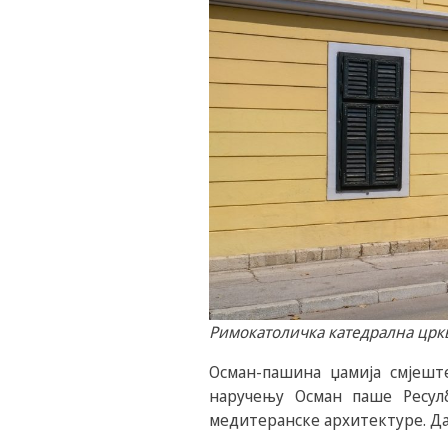
Римокатоличка катедрална црк
Осман-пашина џамија смјеште
наручењу Осман паше Ресулб
медитеранске архитектуре. Дан