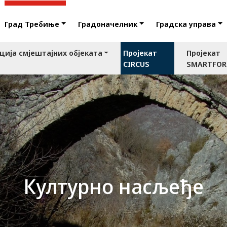
Град Требиње
Градоначелник
Градска управа
ција смјештајних објеката
Пројекат
Пројекат
CIRCUS
SMARTFO
Културно насљеђе