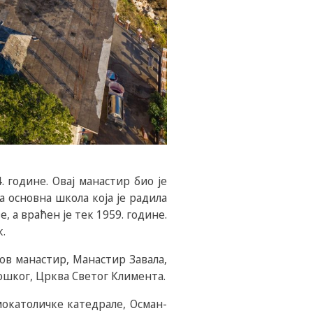
 године. Овај манастир био је
а основна школа која је радила
, а враћен је тек 1959. године.
.
ов манастир, Манастир Завала,
ошког, Црква Светог Климента.
мокатоличке катедрале, Осман-