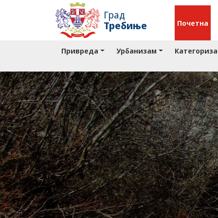
Град
Почетна
Требиње
Привреда
Урбанизам
Категориза