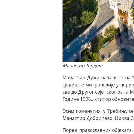
Манастир Тврдош
Манастир Дужи налази се на 1
сједиште митрополије у период
све до Другог свјетског рата. 
Године 1998., ктитор обновит
Осим поменутих, у Требињу се
Манастир Добрићево, Црква Св
Поред православних објеката,