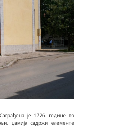
Саграђена је 1726. године по
ељи, џамија садржи елементе