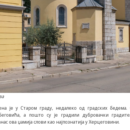
ва
на је у Старом граду, недалеко од градских бедема. 
еговића, а пошто су је градили дубровачки градит
ас ова џамија слови као најпознатија у Херцеговини.