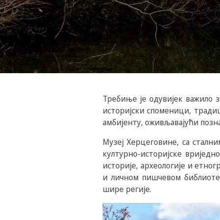
Требиње је одувијек важило з
историјски споменици, традиц
амбијенту, оживљавајући позн
Музеј Херцеговине, са сталн
културно-историјске вриједн
историје, археологије и етно
и личном пишчевом библиотек
шире регије.