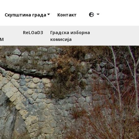
Скупштина града
Контакт
ReLOaD3
Градска изборна
RM
комисија