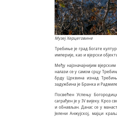
Музеј Херцеговине
Требиње је град богате култу
империје, као и вјерски објект
Међу најзначајнијим вјерским
налази се у самом срцу Требињ
брду Црквина изнад Требиња.
задужбина је Бранка и Радмиле
Посвећен Успењу Богородице
саграђен је у IV вијеку. Кроз 
и обнављан. Данас се у манас
Јелени Анжујској, мајци краљ