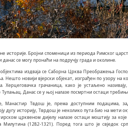
рне историје. Бројни споменици из периода Римског царст
и данас се могу пронаћи на подручју града и околине.
 објектима издваја се Саборна Црква Преображења Госпо
а. Нешто новији вјерски објекат, изграђен по узору на ко
 Херцеговачка грачаница, како је устаљено називају,
 Тупањац. Данас се у њој налазе посмртни остаци требињс
, Манастир Твдош је, према доступним подацима, з
своју дугу историју, Тврдош је неколико пута био на мети 
тирском црквеном дијелу налазе остаци моштију за које
а Милутина (1282-1321). Поред тога што је свједок ср