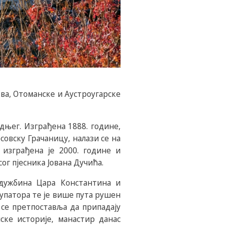
ва, Отоманске и Аустроугарске
дњег. Изграђена 1888. године,
совску Грачаницу, налази се на
 изграђена је 2000. године и
ог пјесника Јована Дучића.
адужбина Цара Константина и
окупатора те је више пута рушен
 се претпоставља да припадају
пске историје, манастир данас