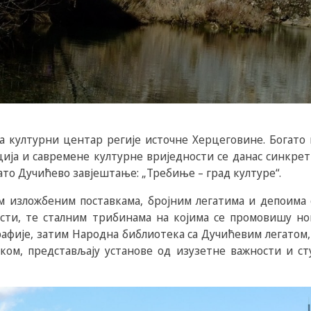
а културни центар регије источне Херцеговине. Богато
ија и савремене културне вриједности се данас синкрет
ато Дучићево завјештање: „Требиње – град културе“.
им изложбеним поставкама, бројним легатима и депоима
ости, те сталним трибинама на којима се промовишу но
графије, затим Народна библиотека са Дучићевим легатом,
ом, представљају установе од изузетне важности и сту