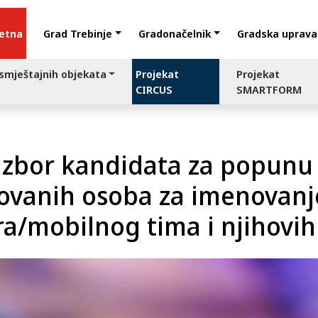
etna
Grad Trebinje
Gradonačelnik
Gradska uprava
 smještajnih objekata
Projekat
Projekat
CIRCUS
SMARTFORM
a izbor kandidata za popunu
ikovanih osoba za imenovanj
ra/mobilnog tima i njihovi