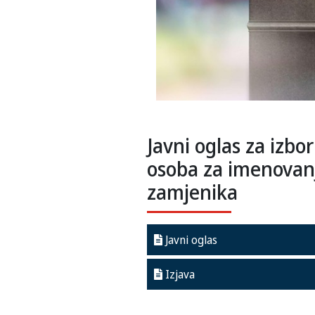
Javni oglas za izb
osoba za imenovanj
zamjenika
Javni oglas
Izjava