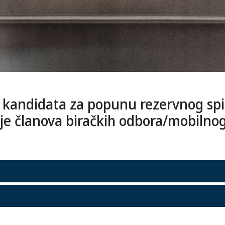
or kandidata za popunu rezervnog spi
e članova biračkih odbora/mobilnog 