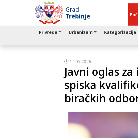
Grad
Poč
Trebinje
Privreda
Urbanizam
Kategorizacija
14.05.2026.
Javni oglas z
spiska kvalif
biračkih odbo