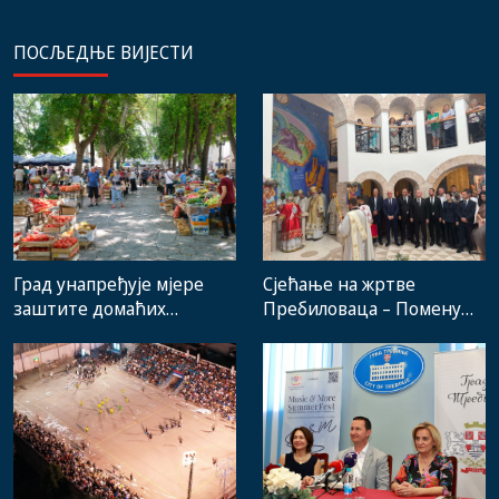
ПОСЉЕДЊЕ ВИЈЕСТИ
Град унапређује мјере
Сјећање на жртве
заштите домаћих
Пребиловаца – Помену
произвођача и рад
присуствовали
градске пијаце
представници
институција, локалних
заједница и грађани