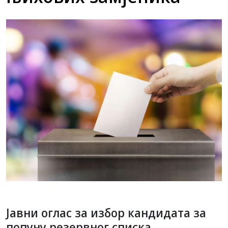
Јавни оглас за избор кандидата за
попуну резервног списка