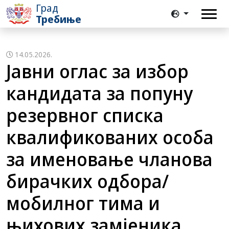
Град
Требиње
14.05.2026.
Јавни оглас за избор
кандидата за попуну
резервног списка
квалификованих особа
за именовање чланова
бирачких одбора/
мобилног тима и
њихових замјеника