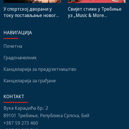
Свијет стиже у Требиње
У спортској дворани у
уз „Music & More
току постављање новог
SummerFest“
система гријања, на
стадиону малих игара
НАВИГАЦИЈА
нови мобилијар
Почетна
Градоначелник
Канцеларија за предузетништво
Канцеларија за грађане
КОНТАКТ
Вука Караџића бр.: 2
89101 Требиње, Република Српска, БиХ
+387 59 273 460