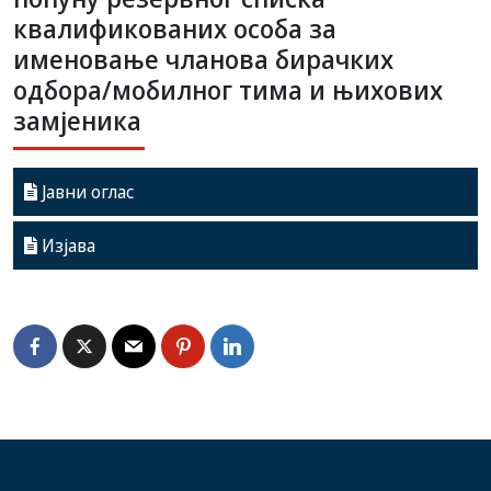
квалификованих особа за
именовање чланова бирачких
одбора/мобилног тима и њихових
замјеника
Јавни оглас
Изјава