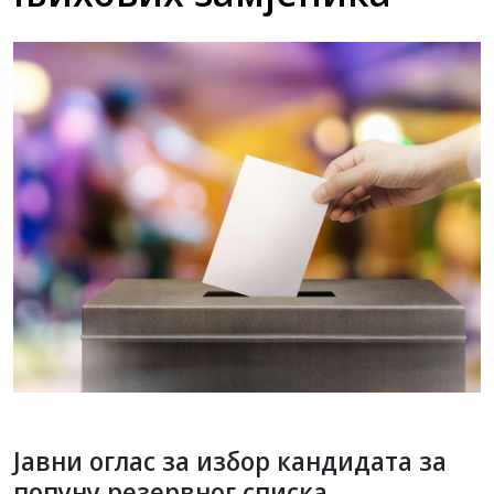
Јавни оглас за избор кандидата за
попуну резервног списка