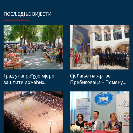
ПОСЉЕДЊЕ ВИЈЕСТИ
Град унапређује мјере
Сјећање на жртве
заштите домаћих
Пребиловаца – Помену
произвођача и рад
присуствовали
градске пијаце
представници
институција, локалних
заједница и грађани