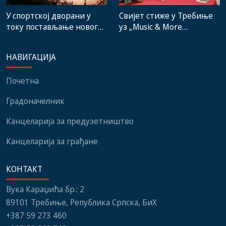
Свијет стиже у Требиње
У спортској дворани у
уз „Music & More
току постављање новог
SummerFest“
система гријања, на
стадиону малих игара
НАВИГАЦИЈА
нови мобилијар
Почетна
Градоначелник
Канцеларија за предузетништво
Канцеларија за грађане
КОНТАКТ
Вука Караџића бр.: 2
89101 Требиње, Република Српска, БиХ
+387 59 273 460