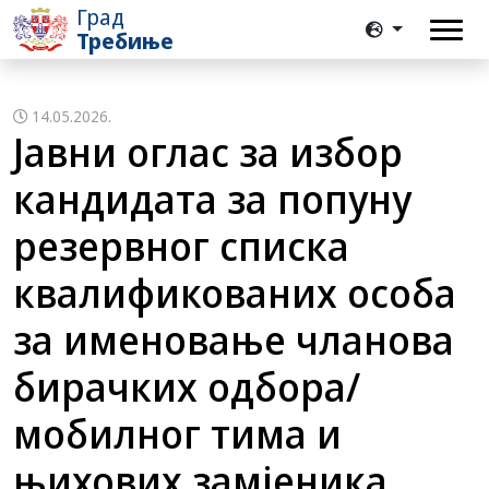
Град
Требиње
14.05.2026.
Јавни оглас за избор
кандидата за попуну
резервног списка
квалификованих особа
за именовање чланова
бирачких одбора/
мобилног тима и
њихових замјеника