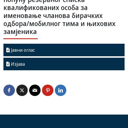
квалификованих особа за
именовање чланова бирачких
одбора/мобилног тима и њихових
замјеника
Јавни оглас
Изјава