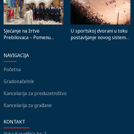
Sjećanje na žrtve
U sportskoj dvorani u toku
Prebilovaca – Pomenu
postavljanje novog sistema
prisustvovali predstavnici
grijanja, na stadionu malih
institucija, lokalnih
igara novi mobilijar
NAVIGACIJA
zajednica i građani
Početna
Gradonačelnik
Kancelarija za preduzetništvo
Kancelarija za građane
KONTAKT
Vuka Karadžića br.: 2