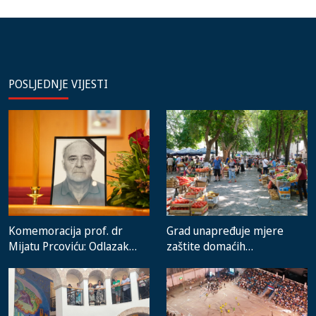
POSLJEDNJE VIJESTI
Komemoracija prof. dr
Grad unapređuje mjere
Mijatu Prcoviću: Odlazak
zaštite domaćih
velikog stručnjaka i čovjeka
proizvođača i rad gradske
koji je Trebinje nosio u srcu
pijace