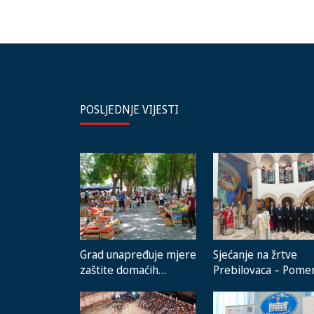
POSLJEDNJE VIJESTI
Grad unapređuje mjere
Sjećanje na žrtve
zaštite domaćih
Prebilovaca – Pome
proizvođača i rad
prisustvovali
gradske pijace
predstavnici instituci