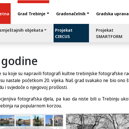
etna
Grad Trebinje
Gradonačelnik
Gradska uprava
 smještajnih objekata
Projekat
Projekat
CIRCUS
SMARTFORM
z godine
e su koje su napravili fotografi kultne trebinjske fotografske r
su nastale početkom 20. vijeka. Naš grad svakako ne bio ono št
u i svjedoče o njegovoj prošlosti.
cjenjiva fotografska djela, pa kao da niste bili u Trebinju ukol
Trebinja na popularnom korzou.