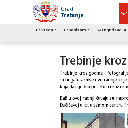
Grad
Poč
Trebinje
Privreda
Urbanizam
Kategorizacija
Trebinje kro
Trebinje kroz godine – fotografij
su bogate arhive ove radnje koje 
koja daju jednu posebnu draž grad
Baš u ovoj radnji čuvaju se nepro
Dučićevoj ulici, u samom centru 