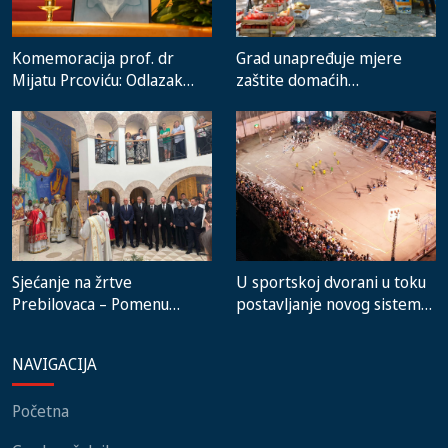
Komemoracija prof. dr
Grad unapređuje mjere
Mijatu Prcoviću: Odlazak
zaštite domaćih
velikog stručnjaka i čovjeka
proizvođača i rad gradske
koji je Trebinje nosio u srcu
pijace
Sjećanje na žrtve
U sportskoj dvorani u toku
Prebilovaca – Pomenu
postavljanje novog sistema
prisustvovali predstavnici
grijanja, na stadionu malih
institucija, lokalnih
igara novi mobilijar
NAVIGACIJA
zajednica i građani
Početna