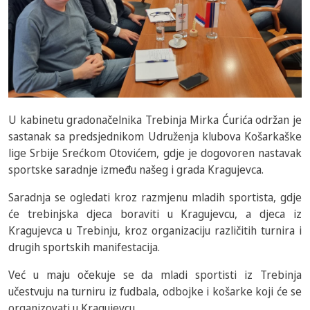
U kabinetu gradonačelnika Trebinja Mirka Ćurića održan je
sastanak sa predsjednikom Udruženja klubova Košarkaške
lige Srbije Srećkom Otovićem, gdje je dogovoren nastavak
sportske saradnje između našeg i grada Kragujevca.
Saradnja se ogledati kroz razmjenu mladih sportista, gdje
će trebinjska djeca boraviti u Kragujevcu, a djeca iz
Kragujevca u Trebinju, kroz organizaciju različitih turnira i
drugih sportskih manifestacija.
Već u maju očekuje se da mladi sportisti iz Trebinja
učestvuju na turniru iz fudbala, odbojke i košarke koji će se
organizovati u Kragujevcu.