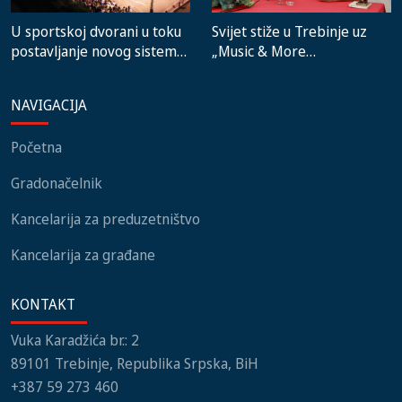
Svijet stiže u Trebinje uz
U sportskoj dvorani u toku
„Music & More
postavljanje novog sistema
SummerFest“
grijanja, na stadionu malih
igara novi mobilijar
NAVIGACIJA
Početna
Gradonačelnik
Kancelarija za preduzetništvo
Kancelarija za građane
KONTAKT
Vuka Karadžića br.: 2
89101 Trebinje, Republika Srpska, BiH
+387 59 273 460