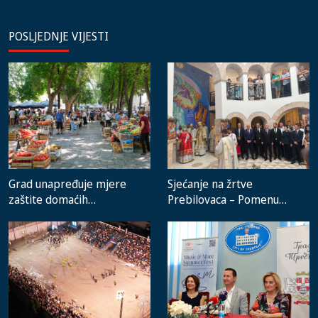
POSLJEDNJE VIJESTI
Grad unapređuje mjere
Sjećanje na žrtve
zaštite domaćih
Prebilovaca – Pomenu
proizvođača i rad gradske
prisustvovali predstavnici
pijace
institucija, lokalnih
zajednica i građani