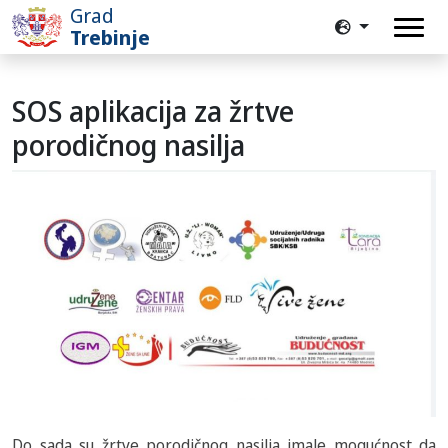
Grad
Trebinje
SOS aplikacija za žrtve
porodičnog nasilja
Do sada su žrtve porodičnog nasilja imale mogućnost da