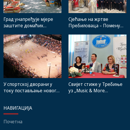
Град унапређује мјере
Сјећање на жртве
заштите домаћих
Пребиловаца – Помену
произвођача и рад
присуствовали
градске пијаце
представници
институција, локалних
заједница и грађани
Свијет стиже у Требиње
У спортској дворани у
уз „Music & More
току постављање новог
SummerFest“
система гријања, на
стадиону малих игара
НАВИГАЦИЈА
нови мобилијар
Почетна