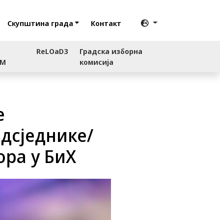
Скупштина града
Контакт
ReLOaD3
Градска изборна
RM
комисија
е
едсједнике/
ора у БиХ