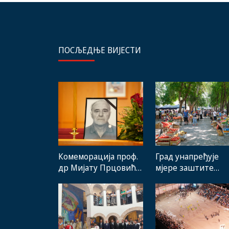
ПОСЉЕДЊЕ ВИЈЕСТИ
Комеморација проф.
Град унапређује
др Мијату Прцовићу:
мјере заштите
Одлазак великог
домаћих
стручњака и човјека
произвођача и рад
који је Требиње
градске пијаце
носио у срцу