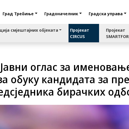
Град Требиње
Градоначелник
Градска управа
ција смјештајних објеката
Пројекат
Пројекат
CIRCUS
SMARTFO
Јавни оглас за именовањ
за обуку кандидата за пр
едсједника бирачких одб