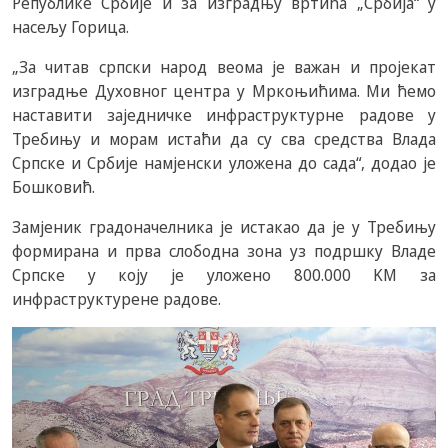
Републике Србије и за изградњу вртића „Србија“ у
насељу Горица.
„За читав српски народ веома је важан и пројекат
изградње Духовног центра у Мркоњићима. Ми ћемо
наставити заједничке инфраструктурне радове у
Требињу и морам истаћи да су сва средства Влада
Српске и Србије намјенски уложена до сада“, додао је
Бошковић.
Замјеник градоначелника је истакао да је у Требињу
формирана и прва слободна зона уз подршку Владе
Српске у коју је уложено 800.000 KМ за
инфраструктурене радове.