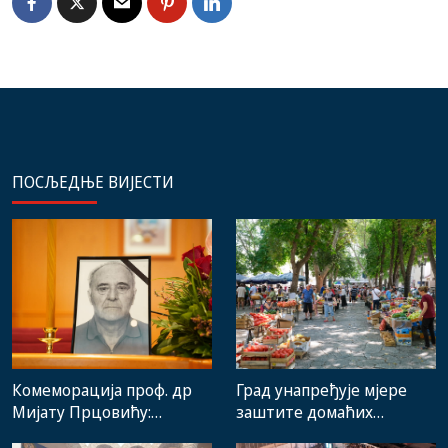
ПОСЉЕДЊЕ ВИЈЕСТИ
Комеморација проф. др
Град унапређује мјере
Мијату Прцовићу:
заштите домаћих
Одлазак великог
произвођача и рад