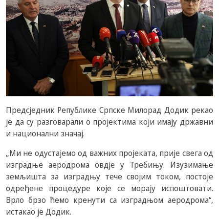
Предсједник Републике Српске Милорад Додик рекао
је да су разговарали о пројектима који имају државни
и национални значај.
„Ми не одустајемо од важних пројеката, прије свега од
изградње аеродрома овдје у Требињу. Изузимање
земљишта за изградњу тече својим током, постоје
одређене процедуре које се морају испоштовати.
Врло брзо ћемо кренути са изградњом аеродрома“,
истакао је Додик.