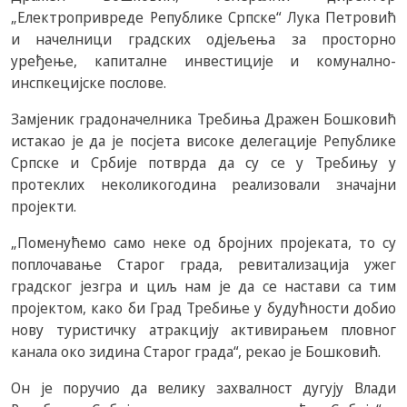
„Електропривреде Републике Српске“ Лука Петровић
и начелници градских одјељења за просторно
уређење, капиталне инвестиције и комунално-
инспкецијске послове.
Замјеник градоначелника Требиња Дражен Бошковић
истакао је да је посјета високе делегације Републике
Српске и Србије потврда да су се у Требињу у
протеклих неколикогодина реализовали значајни
пројекти.
„Поменућемо само неке од бројних пројеката, то су
поплочавање Старог града, ревитализација ужег
градског језгра и циљ нам је да се настави са тим
пројектом, како би Град Требиње у будућности добио
нову туристичку атракцију активирањем пловног
канала око зидина Старог града“, рекао је Бошковић.
Он је поручио да велику захвалност дугују Влади