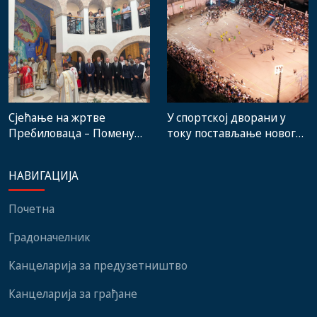
стручњака и човјека који
градске пијаце
је Требиње носио у срцу
Сјећање на жртве
У спортској дворани у
Пребиловаца – Помену
току постављање новог
присуствовали
система гријања, на
представници
стадиону малих игара
НАВИГАЦИЈА
институција, локалних
нови мобилијар
заједница и грађани
Почетна
Градоначелник
Канцеларија за предузетништво
Канцеларија за грађане