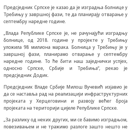
Предсједник Српске је казао да је изградња болнице у
Требињу у завршној фази, те да планирају отварање у
септембру наредне године.
„Влада Републике Српске је, не рачунајући изградњу
болнице, од 2018. године у пројекте у Требињу
уложила 98 милиона марака. Болница у Требињу је у
завршној фази, планирамо отварање у септембру
наредне године. То ће бити наш заједнички успјех,
односно Српске, Србије и Требиња“, рекао је
предсједник Додик.
Предсједник Владе Србије Милош Вучевић изјавио је
да се наставља рад на реализацији инфраструктурних
пројеката у Херцеговини и развоју већег броја
пројеката на територији цијеле Републике Српске.
„За разлику од неких других, ми се бавимо изградњом,
повезивањем и не тражимо разлоге зашто нешто не