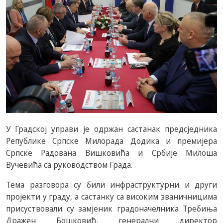
У Градској управи је одржан састанак предсједника
Републике Српске Милорада Додика и премијера
Српске Радована Вишковића и Србије Милоша
Вучевића са руководством Града.
Тема разговора су били инфраструктурни и други
пројекти у граду, а састанку са високим званичницима
присуствовали су замјеник градоначелника Требиња
Дражен Бошковић, генерални директор