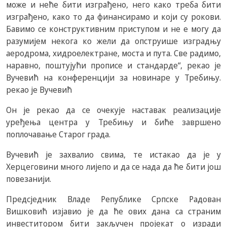
може и неће бити изграђено, него како треба бити
изграђено, како то да финансирамо и који су рокови.
Бавимо се конструктивним приступом и не е могу да
разумијем некога ко жели да опструише изградњу
аеродрома, хидроелектране, моста и пута. Све радимо,
наравно, поштујући прописе и стандарде“, рекао је
Вучевић на конференцији за новинаре у Требињу.
рекао је Вучевић
Он је рекао да се очекује наставак реализације
уређења центра у Требињу и биће завршено
поплочавање Старог града.
Вучевић је захвалио свима, те истакао да је у
Херцеговини много лијепо и да се нада да ће бити још
повезанији.
Предсједник Владе Републике Српске Радован
Вишковић изјавио је да ће ових дана са страним
инвеститором бити закључен пројекат о изради