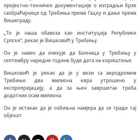
пројектно-техничке документације о изградњи брзе
саобраћајнице од Требиња према Гацку и даље према
Вишеграду.
„То је наша обавеза као институција Републике
Српске“, рекао је Вишковић у Требињу.
Он је навео да очекује да Болница у Требињу у
септембру наредне године буде дата на кориштење.
Вишковић је рекао да је у вези са аеродромом
Требиње два милиона евра утрошено у
експропријацију, а да за њен завршетак треба
додатних осам милиона.
Он је истакао да је озбиљна намјера да се гради тај
објекат.