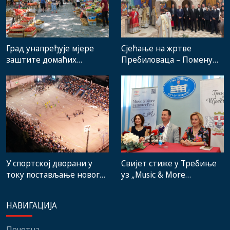
Град унапређује мјере
Сјећање на жртве
заштите домаћих
Пребиловаца – Помену
произвођача и рад
присуствовали
градске пијаце
представници
институција, локалних
заједница и грађани
Свијет стиже у Требиње
У спортској дворани у
уз „Music & More
току постављање новог
SummerFest“
система гријања, на
стадиону малих игара
НАВИГАЦИЈА
нови мобилијар
Почетна