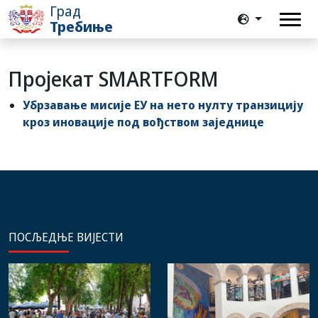
Град
Требиње
Пројекат SMARTFORM
Убрзавање мисије ЕУ на нето нулту транзицију
кроз иновације под вођством заједнице
ПОСЉЕДЊЕ ВИЈЕСТИ