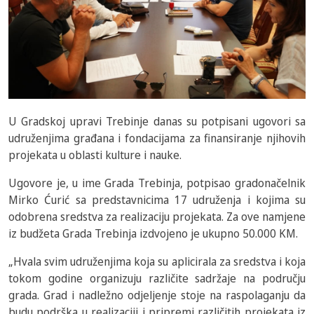
U Gradskoj upravi Trebinje danas su potpisani ugovori sa
udruženjima građana i fondacijama za finansiranje njihovih
projekata u oblasti kulture i nauke.
Ugovore je, u ime Grada Trebinja, potpisao gradonačelnik
Mirko Ćurić sa predstavnicima 17 udruženja i kojima su
odobrena sredstva za realizaciju projekata. Za ove namjene
iz budžeta Grada Trebinja izdvojeno je ukupno 50.000 KM.
„Hvala svim udruženjima koja su aplicirala za sredstva i koja
tokom godine organizuju različite sadržaje na području
grada. Grad i nadležno odjeljenje stoje na raspolaganju da
budu podrška u realizaciji i pripremi različitih projekata iz