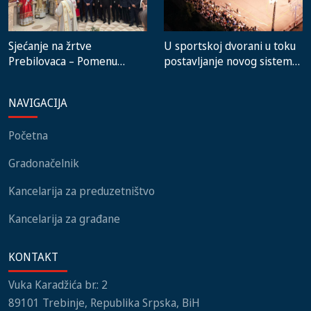
Sjećanje na žrtve
U sportskoj dvorani u toku
Prebilovaca – Pomenu
postavljanje novog sistema
prisustvovali predstavnici
grijanja, na stadionu malih
institucija, lokalnih
igara novi mobilijar
NAVIGACIJA
zajednica i građani
Početna
Gradonačelnik
Kancelarija za preduzetništvo
Kancelarija za građane
KONTAKT
Vuka Karadžića br.: 2
89101 Trebinje, Republika Srpska, BiH