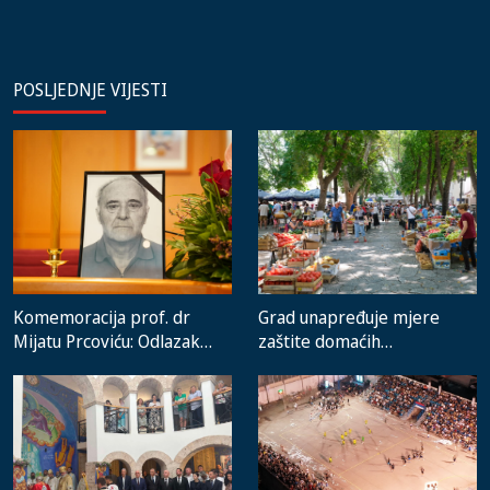
POSLJEDNJE VIJESTI
Komemoracija prof. dr
Grad unapređuje mjere
Mijatu Prcoviću: Odlazak
zaštite domaćih
velikog stručnjaka i čovjeka
proizvođača i rad gradske
koji je Trebinje nosio u srcu
pijace