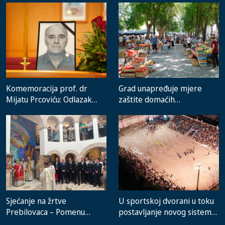
Komemoracija prof. dr
Grad unapređuje mjere
Mijatu Prcoviću: Odlazak
zaštite domaćih
velikog stručnjaka i čovjeka
proizvođača i rad gradske
koji je Trebinje nosio u srcu
pijace
Sjećanje na žrtve
U sportskoj dvorani u toku
Prebilovaca – Pomenu
postavljanje novog sistema
prisustvovali predstavnici
grijanja, na stadionu malih