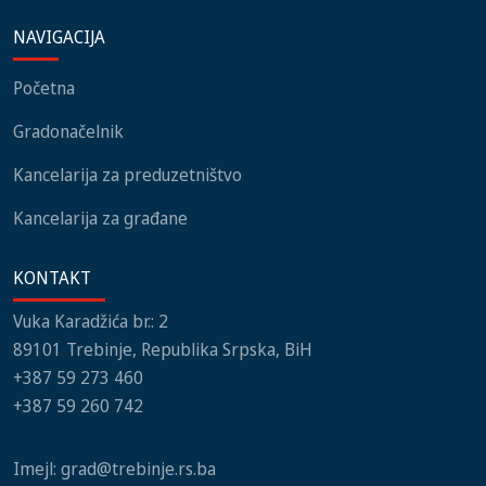
institucija, lokalnih
igara novi mobilijar
NAVIGACIJA
zajednica i građani
Početna
Gradonačelnik
Kancelarija za preduzetništvo
Kancelarija za građane
KONTAKT
Vuka Karadžića br.: 2
89101 Trebinje, Republika Srpska, BiH
+387 59 273 460
+387 59 260 742
Imejl:
grad@trebinje.rs.ba