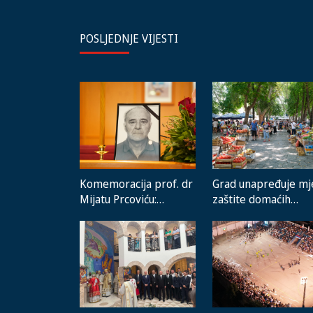
POSLJEDNJE VIJESTI
Komemoracija prof. dr
Grad unapređuje mj
Mijatu Prcoviću:
zaštite domaćih
Odlazak velikog
proizvođača i rad
stručnjaka i čovjeka
gradske pijace
koji je Trebinje nosio u
srcu