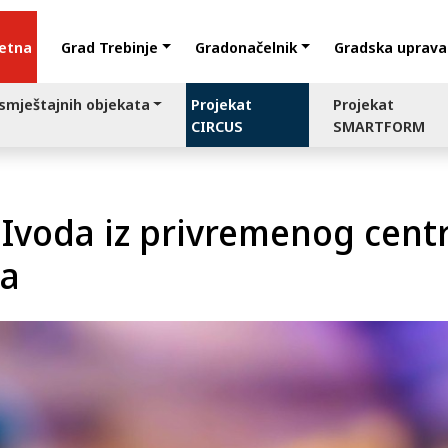
etna
Grad Trebinje
Gradonačelnik
Gradska uprava
 smještajnih objekata
Projekat
Projekat
CIRCUS
SMARTFORM
 Ivoda iz privremenog cent
ka