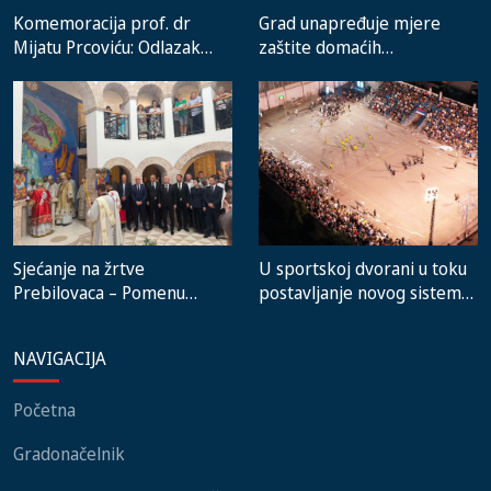
Komemoracija prof. dr
Grad unapređuje mjere
Mijatu Prcoviću: Odlazak
zaštite domaćih
velikog stručnjaka i čovjeka
proizvođača i rad gradske
koji je Trebinje nosio u srcu
pijace
Sjećanje na žrtve
U sportskoj dvorani u toku
Prebilovaca – Pomenu
postavljanje novog sistema
prisustvovali predstavnici
grijanja, na stadionu malih
institucija, lokalnih
igara novi mobilijar
NAVIGACIJA
zajednica i građani
Početna
Gradonačelnik