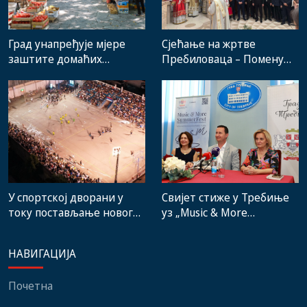
Град унапређује мјере
Сјећање на жртве
заштите домаћих
Пребиловаца – Помену
произвођача и рад
присуствовали
градске пијаце
представници
институција, локалних
заједница и грађани
Свијет стиже у Требиње
У спортској дворани у
уз „Music & More
току постављање новог
SummerFest“
система гријања, на
стадиону малих игара
НАВИГАЦИЈА
нови мобилијар
Почетна