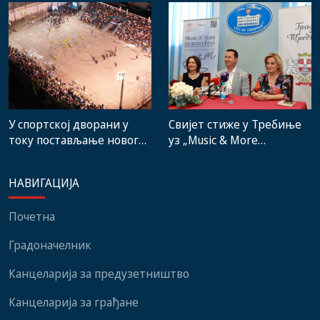
градске пијаце
представници
институција, локалних
заједница и грађани
Свијет стиже у Требиње
У спортској дворани у
уз „Music & More
току постављање новог
SummerFest“
система гријања, на
стадиону малих игара
НАВИГАЦИЈА
нови мобилијар
Почетна
Градоначелник
Канцеларија за предузетништво
Канцеларија за грађане