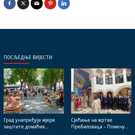
ПОСЉЕДЊЕ ВИЈЕСТИ
Град унапређује мјере
Сјећање на жртве
заштите домаћих
Пребиловаца – Помену
произвођача и рад
присуствовали