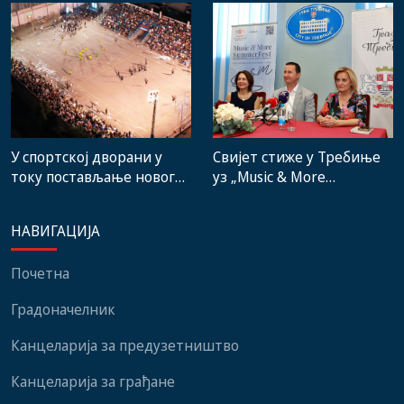
градске пијаце
представници
институција, локалних
заједница и грађани
Свијет стиже у Требиње
У спортској дворани у
уз „Music & More
току постављање новог
SummerFest“
система гријања, на
стадиону малих игара
НАВИГАЦИЈА
нови мобилијар
Почетна
Градоначелник
Канцеларија за предузетништво
Канцеларија за грађане