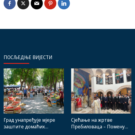
ПОСЉЕДЊЕ ВИЈЕСТИ
Град унапређује мјере
Сјећање на жртве
заштите домаћих
Пребиловаца – Помену
произвођача и рад
присуствовали