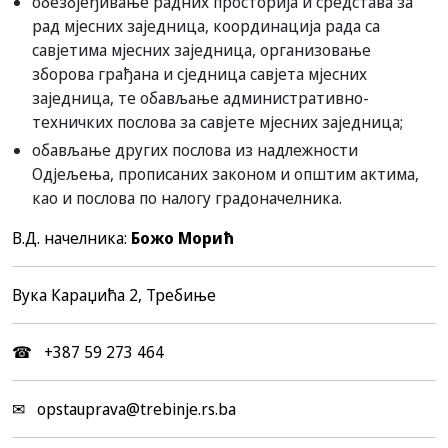
обезбјеђивање радних просторија и средстава за
рад мјесних заједница, координација рада са
савјетима мјесних заједница, организовање
зборова грађана и сједница савјета мјесних
заједница, те обављање административно-
техничких послова за савјете мјесних заједница;
обављање других послова из надлежности
Одјељења, прописаних законом и општим актима,
као и послова по налогу градоначелника.
В.Д. начелника:
Божо Морић
Вука Караџића 2, Требиње
☎ +387 59 273 464
✉ opstauprava@trebinje.rs.ba