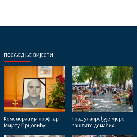
ПОСЉЕДЊЕ ВИЈЕСТИ
Комеморација проф. др
Град унапређује мјере
Мијату Прцовићу:
заштите домаћих
Одлазак великог
произвођача и рад