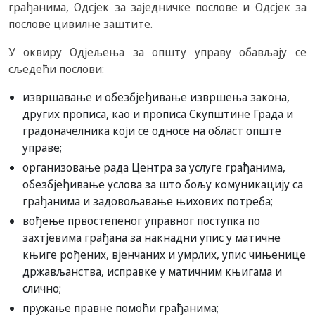
грађанима, Одсјек за заједничке послове и Одсјек за
послове цивилне заштите.
У оквиру Одјељења за општу управу обављају се
сљедећи послови:
извршавање и обезбјеђивање извршења закона,
других прописа, као и прописа Скупштине Града и
градоначелника који се односе на област опште
управе;
организовање рада Центра за услуге грађанима,
обезбјеђивање услова за што бољу комуникацију са
грађанима и задовољавање њихових потреба;
вођење првостепеног управног поступка по
захтјевима грађана за накнадни упис у матичне
књиге рођених, вјенчаних и умрлих, упис чињенице
држављанства, исправке у матичним књигама и
слично;
пружање правне помоћи грађанима;