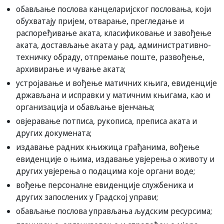
обављање послова канцеларијског пословања, који
обухватају пријем, отварање, прегледање и
распоређивање аката, класификовање и завођење
аката, достављање аката у рад, административно-
техничку обраду, отпремање поште, развођење,
архивирање и чување аката;
устројавање и вођење матичних књига, евиденције
држављана и исправки у матичним књигама, као и
организација и обављање вјенчања;
овјеравање потписа, рукописа, преписа аката и
других докумената;
издавање радних књижица грађанима, вођење
евиденције о њима, издавање увјерења о животу и
других увјерења о подацима које органи воде;
вођење персоналне евиденције службеника и
других запослених у Градској управи;
обављање послова управљања људским ресурсима;