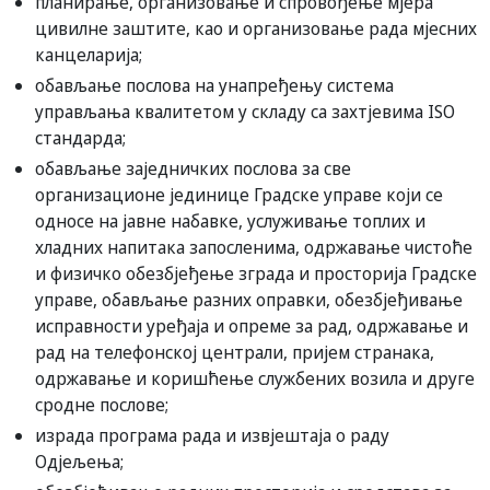
планирање, организовање и спровођење мјера
цивилне заштите, као и организовање рада мјесних
канцеларија;
обављање послова на унапређењу система
управљања квалитетом у складу са захтјевима ISO
стандарда;
обављање заједничких послова за све
организационе јединице Градске управе који се
односе на јавне набавке, услуживање топлих и
хладних напитака запосленима, одржавање чистоће
и физичко обезбјеђење зграда и просторија Градске
управе, обављање разних оправки, обезбјеђивање
исправности уређаја и опреме за рад, одржавање и
рад на телефонској централи, пријем странака,
одржавање и коришћење службених возила и друге
сродне послове;
израда програма рада и извјештаја о раду
Одјељења;