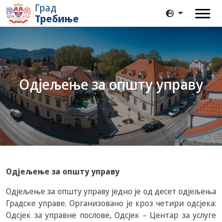
Град
Требиње
Одјељење за општу управу
Одјељење за општу управу
Одјељење за општу управу једно је од десет одјељења
Градске управе. Организовано је кроз четири одсјека:
Одсјек за управне послове, Одсјек – Центар за услуге