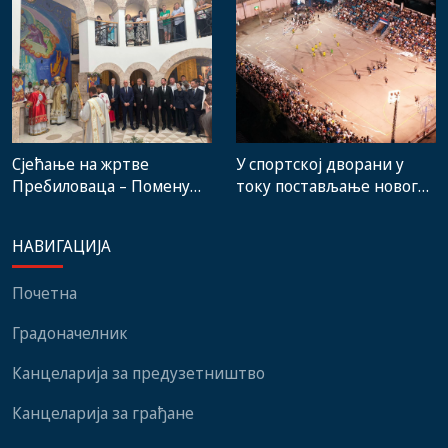
стручњака и човјека који
градске пијаце
је Требиње носио у срцу
Сјећање на жртве
У спортској дворани у
Пребиловаца – Помену
току постављање новог
присуствовали
система гријања, на
представници
стадиону малих игара
НАВИГАЦИЈА
институција, локалних
нови мобилијар
заједница и грађани
Почетна
Градоначелник
Канцеларија за предузетништво
Канцеларија за грађане