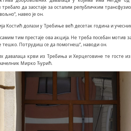
ктива добровољних давалаца у којима има негдје од 
 требало да заостаје за осталим републичким трансфузи
ољно“, навео је он.
ја Kостић долази у Требиње већ десетак година и учесник 
 самим тим престаје ова акција. Не треба посебан мотив з
е тешко. Потрудиш се да помогнеш“, наводи он.
 давалаца крви из Требиња и Херцеговине те госте из С
начелник Мирко Ћурић.