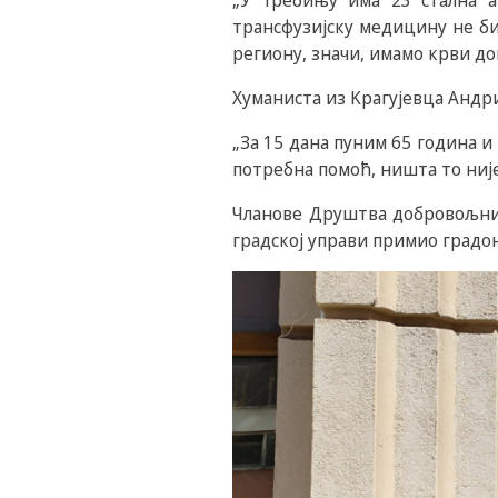
„У Требињу има 23 стална а
трансфузијску медицину не би
региону, значи, имамо крви дов
Хуманиста из Kрагујевца Андри
„За 15 дана пуним 65 година и
потребна помоћ, ништа то ниј
Чланове Друштва добровољних
градској управи примио градо