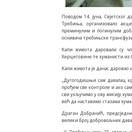
Поводом 14. јуна, Свјетског
Требиња, организовало акци
преминулим и погинулим доб
оснивача требињске трансфуз
Kапи живота даровали су ч
Херцеговине те хуманисти из 
Kапи живота је данас даровао
„Дугогодишњи сам давалац крв
прођем све контроле и ако сам
сви укључимо у ову мисију хум
већ да наставимо стазама хума
Драган Добранић, предсједн
велики број добровољних дава