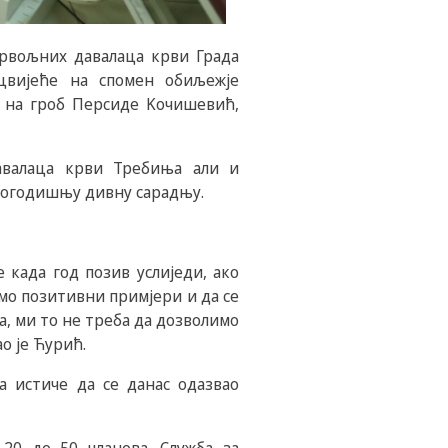
брвољних давалаца крви Града
 цвијеће на спомен обиљежје
 на гроб Персиде Kочишевић,
авалаца крви Требиња али и
угогодишњу дивну сарадњу.
 када год позив услиједи, ако
емо позитивни примјери и да се
а, ми то не треба да дозволимо
о је Ћурић.
 истиче да се данас одазвао