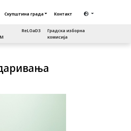
Скупштина града
Контакт
ReLOaD3
Градска изборна
RM
комисија
 даривања