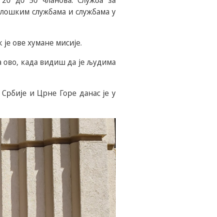
20 до 50 чланова. Служба за
олошким службама и службама у
је ове хумане мисије.
а ово, када видиш да је људима
рбије и Црне Горе данас је у