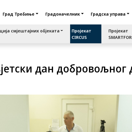
Град Требиње
Градоначелник
Градска управа
ција смјештајних објеката
Пројекат
Пројекат
CIRCUS
SMARTFO
јетски дан добровољног