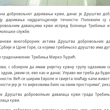
 дана добровољног даривања крви, данас је Друштво до
ју даривања најдрагоцјеније течности. Положили су
ровољним даваоцима крви испред Болнице Требиње и
иолошке службе.
ланови многобројних актива Друштва добровољних д
Србије и Црне Горе, са којима требињско друштво има д
 и градоначелник Требиња Мирко Ћурић.
и, с обзиром да имам ријетку крвну групу одазивам се
 здрав, јавим се, ево као и данас. Управо ми треба да буд
аности. Већ се ширим Европе и свијета плаћају капи живот
ности јер је то вијековима било на овим просторима“, река
ик Друштва доброволњих давалаца крви града Требиња
лаца крви.