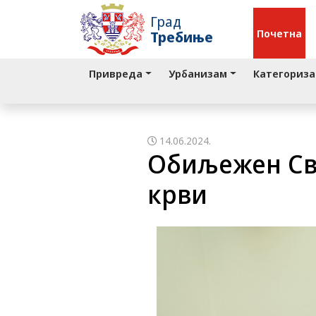
Град
Почетна
Требиње
Привреда
Урбанизам
Категориза
14.06.2024.
Обиљежен Св
крви