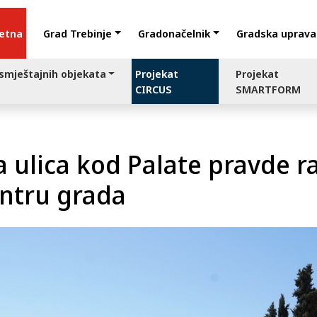
etna
Grad Trebinje
Gradonačelnik
Gradska uprava
 smještajnih objekata
Projekat
Projekat
CIRCUS
SMARTFORM
 ulica kod Palate pravde ra
entru grada