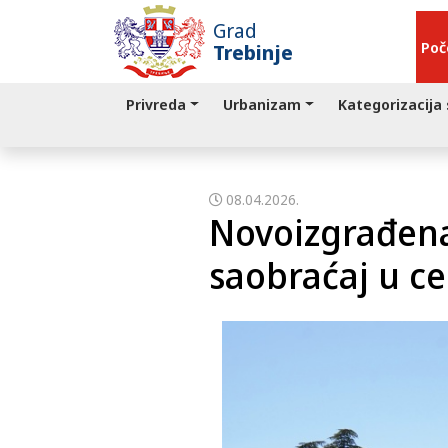
Grad
Poč
Trebinje
Privreda
Urbanizam
Kategorizacija
08.04.2026.
Novoizgrađena
saobraćaj u c