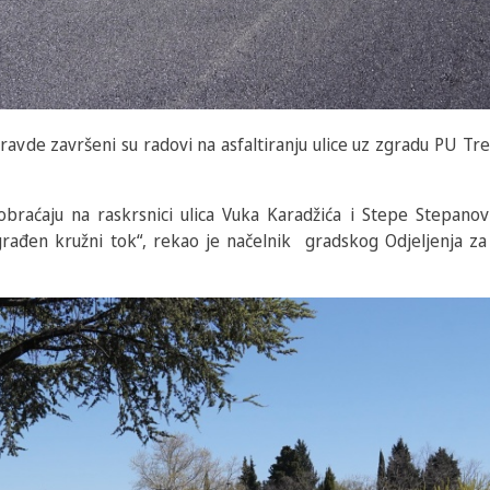
vde završeni su radovi na asfaltiranju ulice uz zgradu PU Treb
braćaju na raskrsnici ulica Vuka Karadžića i Stepe Stepanov
građen kružni tok“, rekao je načelnik gradskog Odjeljenja z