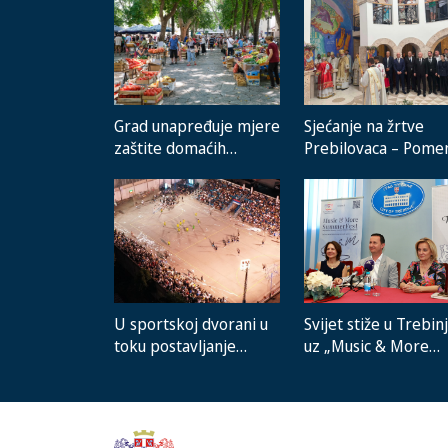
Grad unapređuje mjere
Sjećanje na žrtve
zaštite domaćih
Prebilovaca – Pome
proizvođača i rad
prisustvovali
gradske pijace
predstavnici instituci
lokalnih zajednica i
građani
Svijet stiže u Trebin
U sportskoj dvorani u
uz „Music & More
toku postavljanje
SummerFest“
novog sistema grijanja,
na stadionu malih igara
novi mobilijar