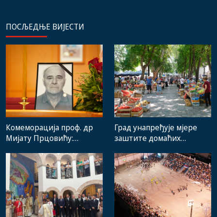
ПОСЉЕДЊЕ ВИЈЕСТИ
Комеморација проф. др
Град унапређује мјере
Мијату Прцовићу:
заштите домаћих
Одлазак великог
произвођача и рад
стручњака и човјека који
градске пијаце
је Требиње носио у срцу