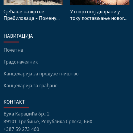
Сјећање на жртве
У спортској дворани у
Пребиловаца – Помену
току постављање новог
присуствовали
система гријања, на
представници
стадиону малих игара
НАВИГАЦИЈА
институција, локалних
нови мобилијар
заједница и грађани
Почетна
Градоначелник
Канцеларија за предузетништво
Канцеларија за грађане
КОНТАКТ
Вука Караџића бр.: 2
89101 Требиње, Република Српска, БиХ
+387 59 273 460