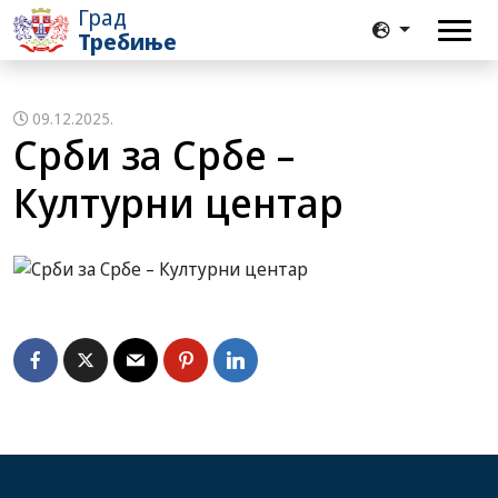
Град
Требиње
09.12.2025.
Срби за Србе –
Културни центар