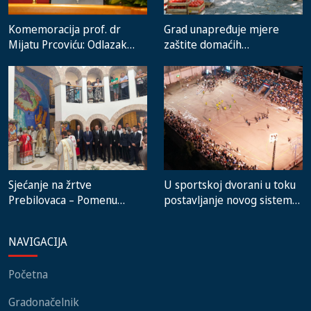
Komemoracija prof. dr
Grad unapređuje mjere
Mijatu Prcoviću: Odlazak
zaštite domaćih
velikog stručnjaka i čovjeka
proizvođača i rad gradske
koji je Trebinje nosio u srcu
pijace
Sjećanje na žrtve
U sportskoj dvorani u toku
Prebilovaca – Pomenu
postavljanje novog sistema
prisustvovali predstavnici
grijanja, na stadionu malih
institucija, lokalnih
igara novi mobilijar
NAVIGACIJA
zajednica i građani
Početna
Gradonačelnik