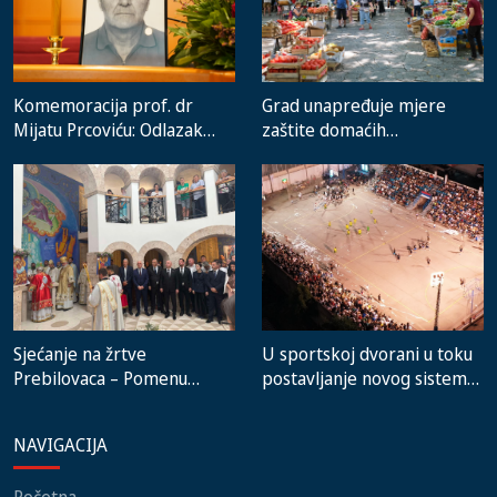
Komemoracija prof. dr
Grad unapređuje mjere
Mijatu Prcoviću: Odlazak
zaštite domaćih
velikog stručnjaka i čovjeka
proizvođača i rad gradske
koji je Trebinje nosio u srcu
pijace
Sjećanje na žrtve
U sportskoj dvorani u toku
Prebilovaca – Pomenu
postavljanje novog sistema
prisustvovali predstavnici
grijanja, na stadionu malih
institucija, lokalnih
igara novi mobilijar
NAVIGACIJA
zajednica i građani
Početna