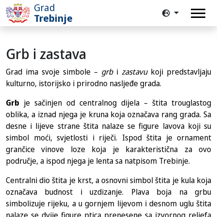
Grad
Trebinje
Grb i zastava
Grad ima svoje simbole –
grb
i
zastavu
koji predstavljaju
kulturno, istorijsko i prirodno nasljeđe grada.
Grb
je sačinjen od centralnog dijela – štita trouglastog
oblika, a iznad njega je kruna koja označava rang grada. Sa
desne i lijeve strane štita nalaze se figure lavova koji su
simbol moći, svjetlosti i riječi. Ispod štita je ornament
grančice vinove loze koja je karakteristična za ovo
područje, a ispod njega je lenta sa natpisom Trebinje.
Centralni dio štita je krst, a osnovni simbol štita je kula koja
označava budnost i uzdizanje. Plava boja na grbu
simbolizuje rijeku, a u gornjem lijevom i desnom uglu štita
nalaze se dvije figure ptica prenesene sa izvornog reljefa